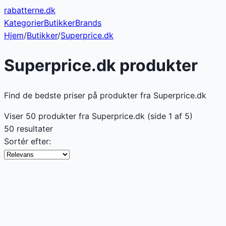
rabatterne
.dk
Kategorier
Butikker
Brands
Hjem
/
Butikker
/
Superprice.dk
Superprice.dk
produkter
Find de bedste priser på produkter fra Superprice.dk
Viser
50
produkter fra
Superprice.dk
(side
1
af
5
)
50 resultater
Sortér efter: