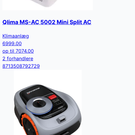
Qlima MS-AC 5002 Mini Split AC
Klimaanlæg
6999.00
op til
7074.00
2
forhandler
e
8713508792729