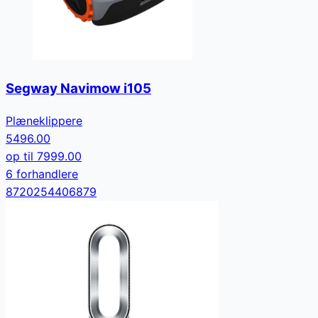
Segway Navimow i105
Plæneklippere
5496.00
op til
7999.00
6
forhandler
e
8720254406879