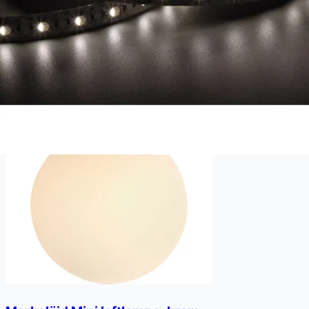
299.00
op til
861.00
5056144275298
−
65
%