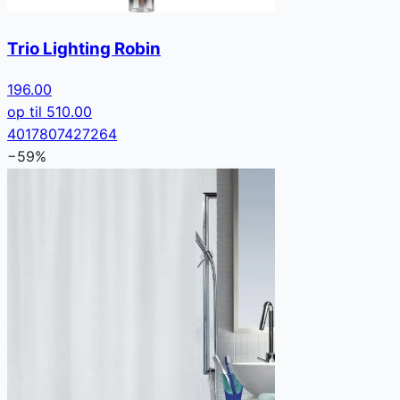
Trio Lighting Robin
196.00
op til
510.00
4017807427264
−
59
%