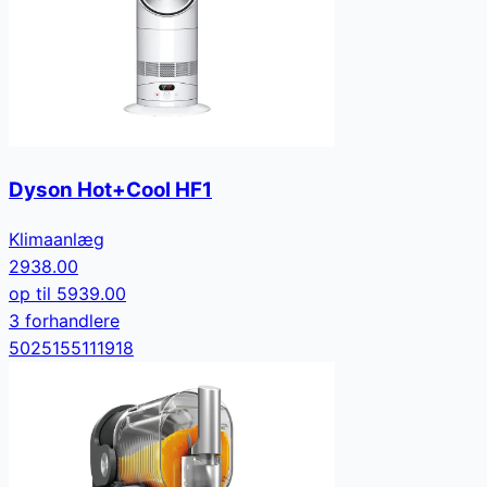
Dyson Hot+Cool HF1
Klimaanlæg
2938.00
op til
5939.00
3
forhandler
e
5025155111918