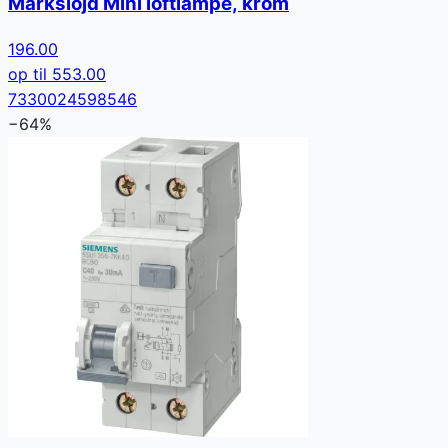
Markslöjd Mini loftlampe, krom
196.00
op til
553.00
7330024598546
−
64
%