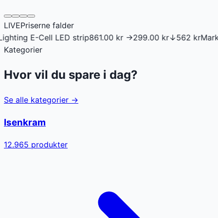
LIVE
Priserne falder
ell LED strip
861.00
kr →
299.00
kr
↓
562
kr
Markslöjd Mini 
Kategorier
Hvor vil du spare i dag?
Se alle kategorier →
Isenkram
12.965
produkter