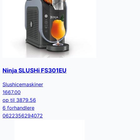
Ninja SLUSHi FS301EU
Slushicemaskiner
1667.00
op til
3879.56
6
forhandler
e
0622356294072