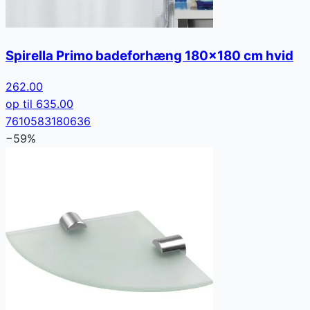
Spirella Primo badeforhæng 180x180 cm hvid
262.00
op til
635.00
7610583180636
−
59
%