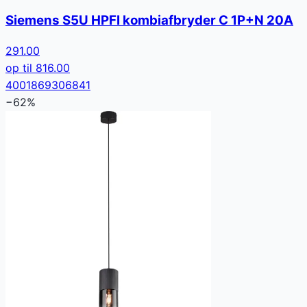
Siemens S5U HPFI kombiafbryder C 1P+N 20A
291.00
op til
816.00
4001869306841
−
62
%