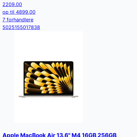
2209.00
op til
4899.00
7
forhandler
e
5025155017838
Apple MacBook Air 13.6" M4 16GB 256GB