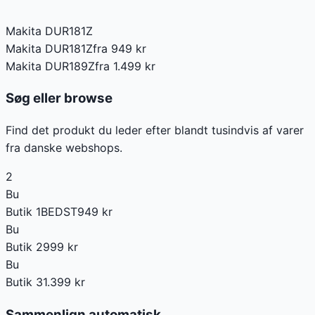
Makita DUR181Z
Makita DUR181Z
fra 949 kr
Makita DUR189Z
fra 1.499 kr
Søg eller browse
Find det produkt du leder efter blandt tusindvis af varer
fra danske webshops.
2
Bu
Butik 1
BEDST
949
kr
Bu
Butik 2
999
kr
Bu
Butik 3
1.399
kr
Sammenlign automatisk