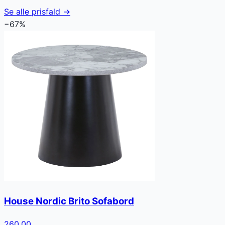
Se alle prisfald →
−
67
%
House Nordic Brito Sofabord
260.00