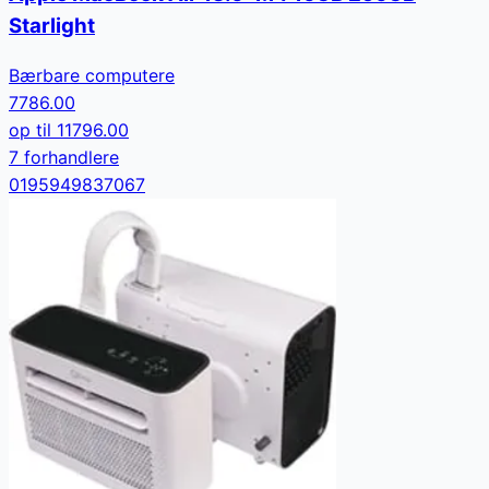
Starlight
Bærbare computere
7786.00
op til
11796.00
7
forhandler
e
0195949837067