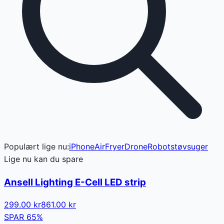
Populært lige nu:
iPhone
AirFryer
Drone
Robotstøvsuger
Lige nu kan du spare
Ansell Lighting E-Cell LED strip
299.00
kr
861.00
kr
SPAR
65
%