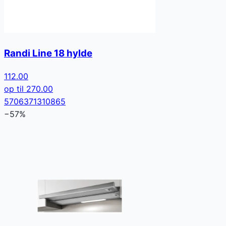
Randi Line 18 hylde
112.00
op til
270.00
5706371310865
−
57
%