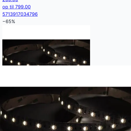
op til
799.00
5713917034796
−
65
%
Ansell Lighting E-Cell LED strip