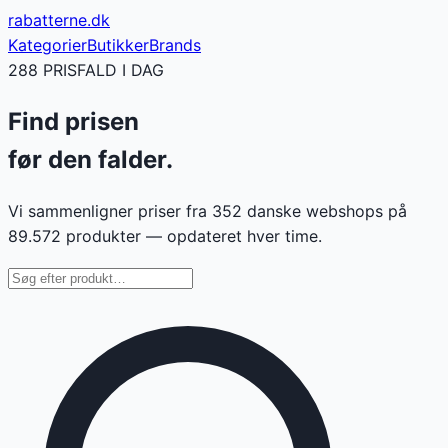
rabatterne
.dk
Kategorier
Butikker
Brands
288
PRISFALD I DAG
Find prisen
før den falder
.
Vi sammenligner priser fra
352
danske webshops på
89.572
produkter — opdateret hver time.