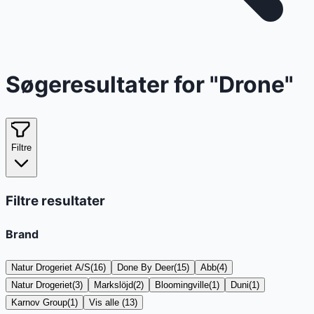
Søgeresultater for "
Drone
"
Filtre
Filtre resultater
Brand
Natur Drogeriet A/S
(
16
)
Done By Deer
(
15
)
Abb
(
4
)
Natur Drogeriet
(
3
)
Markslöjd
(
2
)
Bloomingville
(
1
)
Duni
(
1
)
Karnov Group
(
1
)
Vis alle (13)