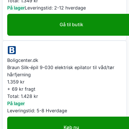
Total:
1.349
kr
På lager
Leveringstid:
2-12 hverdage
Gå til butik
Boligcenter.dk
Braun Silk-épil 9-030 elektrisk epilator til våd/tør
hårfjerning
1.359
kr
+ 69 kr fragt
Total:
1.428
kr
På lager
Leveringstid:
5-8 Hverdage
Køb nu