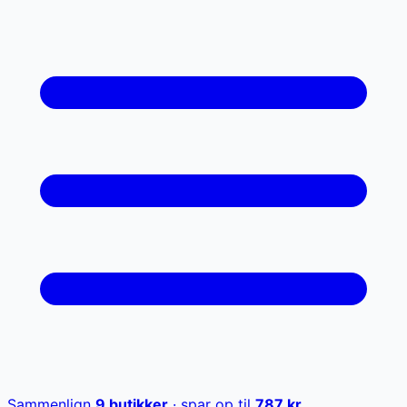
Sammenlign
9
butikker
· spar op til
787
kr