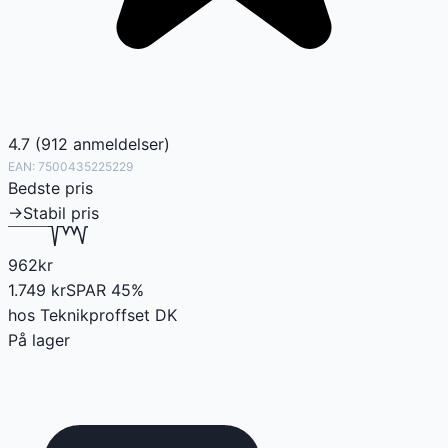
4.7
(
912
anmeldelser
)
EAN:
7500435225229
Bedste pris
→
Stabil pris
962
kr
1.749
kr
SPAR
45
%
hos
Teknikproffset DK
På lager