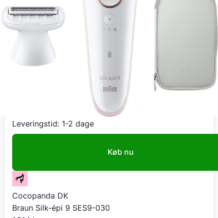
Gå til butik
Cocopanda DK
Braun Silk-épi 9 SES9-030
1.214
kr
Total:
1.214
kr
På lager
Leveringstid:
1-2 dage
Køb nu
Cocopanda DK
Braun Silk-épi 9 SES9-030