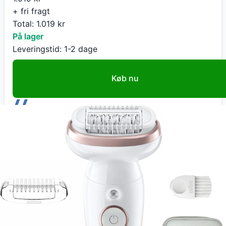
+ fri fragt
Total:
1.019
kr
På lager
Leveringstid:
1-2 dage
Køb nu
Ultrashop
Braun Silk-A©pil 9, 9-030, Epilierer,
WeiAz/RosA©gold
1.019
kr
+ fri fragt
Total:
1.019
kr
På lager
Leveringstid:
1-2 dage