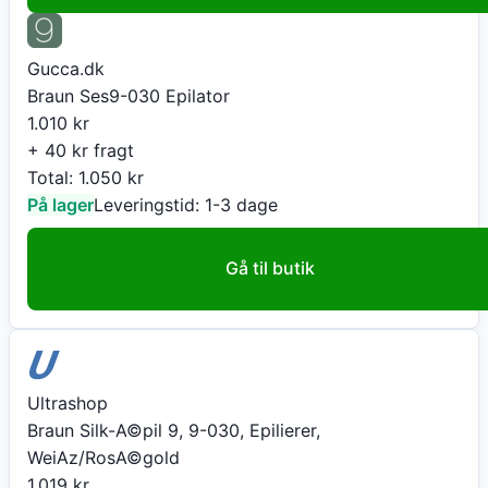
Gucca.dk
Braun Ses9-030 Epilator
1.010
kr
+ 40 kr fragt
Total:
1.050
kr
På lager
Leveringstid:
1-3 dage
Gå til butik
Ultrashop
Braun Silk-A©pil 9, 9-030, Epilierer,
WeiAz/RosA©gold
1.019
kr