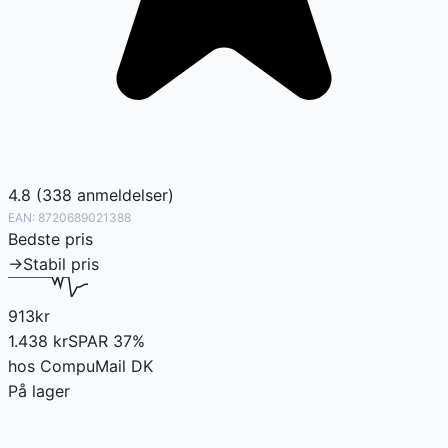
4.8
(
338
anmeldelser
)
EAN:
8720689021388
Bedste pris
→
Stabil pris
913
kr
1.438
kr
SPAR
37
%
hos
CompuMail DK
På lager