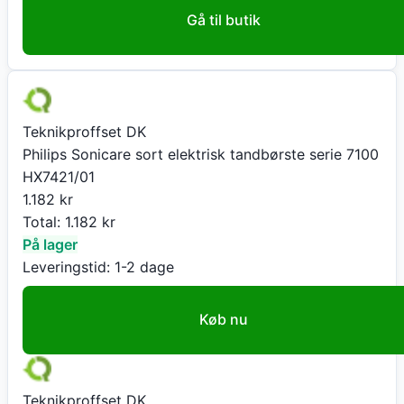
Gå til butik
Teknikproffset DK
Philips Sonicare sort elektrisk tandbørste serie 7100
HX7421/01
1.182
kr
Total:
1.182
kr
På lager
Leveringstid:
1-2 dage
Køb nu
Teknikproffset DK