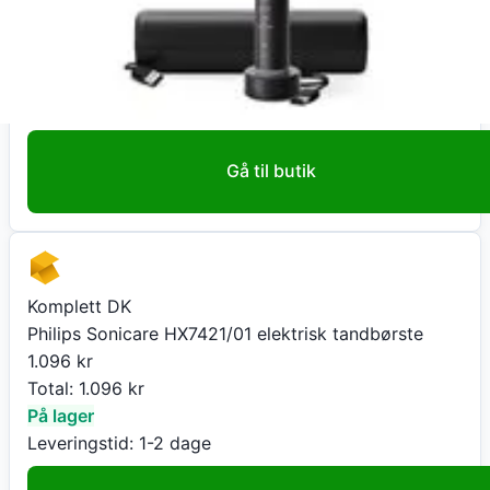
1.030
kr
+ 40 kr fragt
Total:
1.070
kr
På lager
Leveringstid:
1-3 dage
Gå til butik
Komplett DK
Philips Sonicare HX7421/01 elektrisk tandbørste
1.096
kr
Total:
1.096
kr
På lager
Leveringstid:
1-2 dage