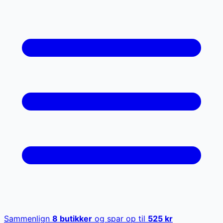
Sammenlign
8
butikker
og spar op til
525
kr