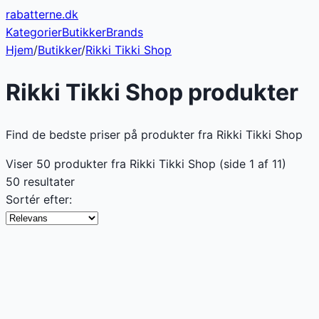
rabatterne
.dk
Kategorier
Butikker
Brands
Hjem
/
Butikker
/
Rikki Tikki Shop
Rikki Tikki Shop
produkter
Find de bedste priser på produkter fra Rikki Tikki Shop
Viser
50
produkter fra
Rikki Tikki Shop
(side
1
af
11
)
50 resultater
Sortér efter: