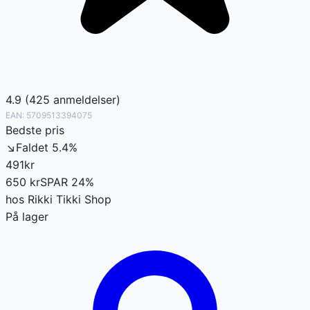
4.9
(
425
anmeldelser
)
EAN:
5709513394075
Bedste pris
↘
Faldet
5.4
%
491
kr
650
kr
SPAR
24
%
hos
Rikki Tikki Shop
På lager