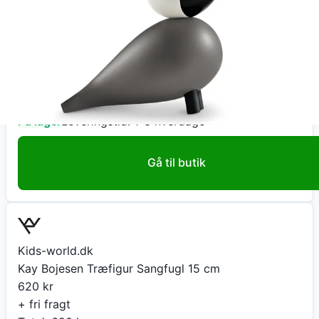
Jacobsen Plus
Sangfugl Ernst af Kay Bojesen Jacobsen Plus
520
kr
+ 50 kr fragt
Total:
570
kr
På lager
Leveringstid:
1-3 hverdage
Gå til butik
Kids-world.dk
Kay Bojesen Træfigur Sangfugl 15 cm
620
kr
+ fri fragt