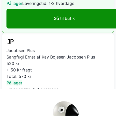
På lager
Leveringstid:
1-2 hverdage
Gå til butik
Jacobsen Plus
Sangfugl Ernst af Kay Bojesen Jacobsen Plus
520
kr
+ 50 kr fragt
Total:
570
kr
På lager
Leveringstid:
1-3 hverdage
Køb nu