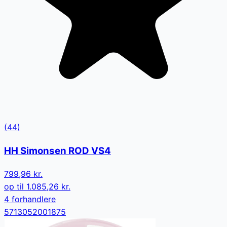
(
44
)
HH Simonsen ROD VS4
799,96 kr.
op til
1.085,26 kr.
4
forhandler
e
5713052001875