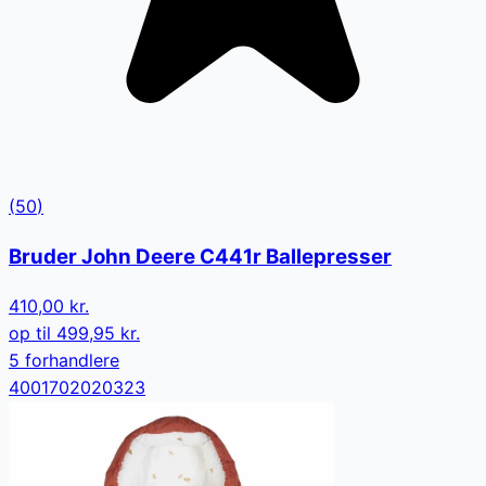
(
50
)
Bruder John Deere C441r Ballepresser
410,00 kr.
op til
499,95 kr.
5
forhandler
e
4001702020323