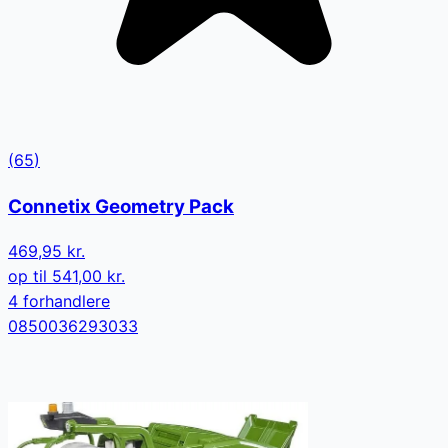
(
65
)
Connetix Geometry Pack
469,95 kr.
op til
541,00 kr.
4
forhandler
e
0850036293033