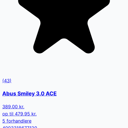
(
43
)
Abus Smiley 3.0 ACE
389,00 kr.
op til
479,95 kr.
5
forhandler
e