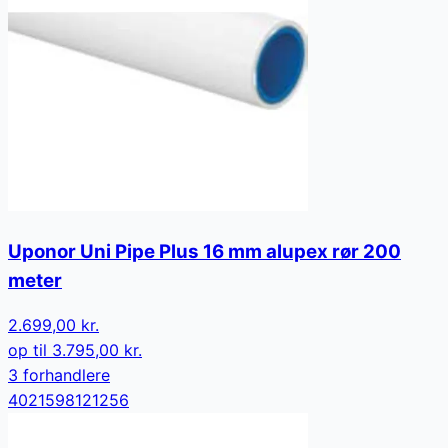
Uponor Uni Pipe Plus 16 mm alupex rør 200
meter
2.699,00 kr.
op til
3.795,00 kr.
3
forhandler
e
4021598121256