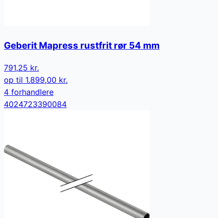
Geberit Mapress rustfrit rør 54 mm
791,25 kr.
op til
1.899,00 kr.
4
forhandler
e
4024723390084