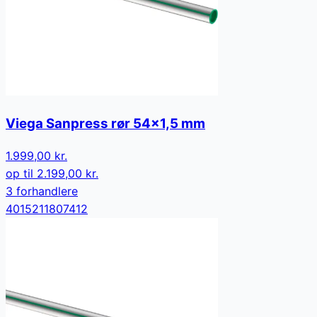
Viega Sanpress rør 54x1,5 mm
1.999,00 kr.
op til
2.199,00 kr.
3
forhandler
e
4015211807412