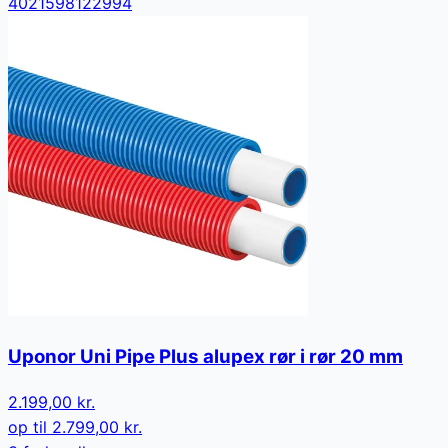
4021598122994
Uponor Uni Pipe Plus alupex rør i rør 20 mm
2.199,00 kr.
op til
2.799,00 kr.