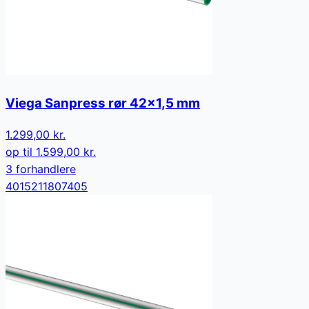
Viega Sanpress rør 42x1,5 mm
1.299,00 kr.
op til
1.599,00 kr.
3
forhandler
e
4015211807405