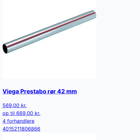
Viega Prestabo rør 42 mm
569,00 kr.
op til
669,00 kr.
4
forhandler
e
4015211806866