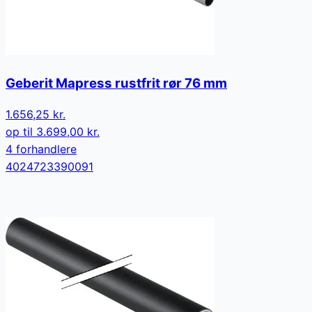
Geberit Mapress rustfrit rør 76 mm
1.656,25 kr.
op til
3.699,00 kr.
4
forhandler
e
4024723390091