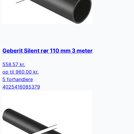
Geberit Silent rør 110 mm 3 meter
558,57 kr.
op til
960,00 kr.
5
forhandler
e
4025416085379