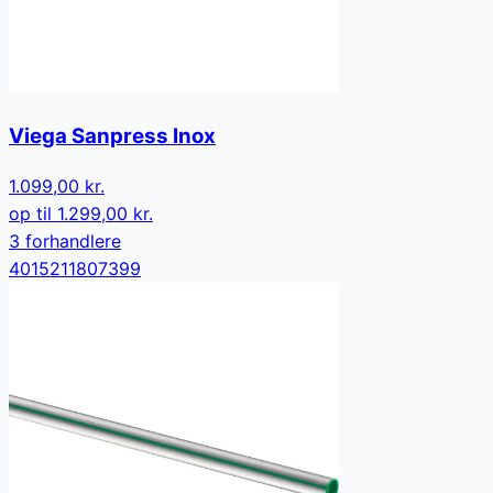
Viega Sanpress Inox
1.099,00 kr.
op til
1.299,00 kr.
3
forhandler
e
4015211807399