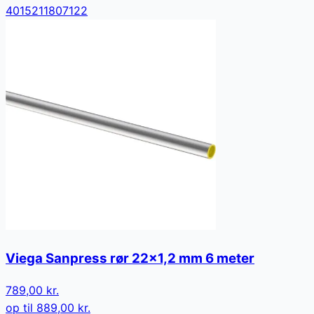
4015211807122
Viega Sanpress rør 22x1,2 mm 6 meter
789,00 kr.
op til
889,00 kr.