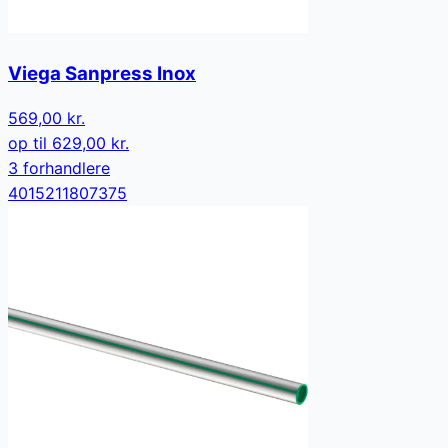
Viega Sanpress Inox
569,00 kr.
op til
629,00 kr.
3
forhandler
e
4015211807375