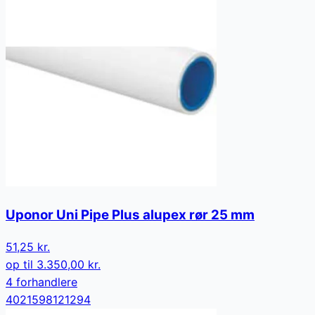
Uponor Uni Pipe Plus alupex rør 25 mm
51,25 kr.
op til
3.350,00 kr.
4
forhandler
e
4021598121294