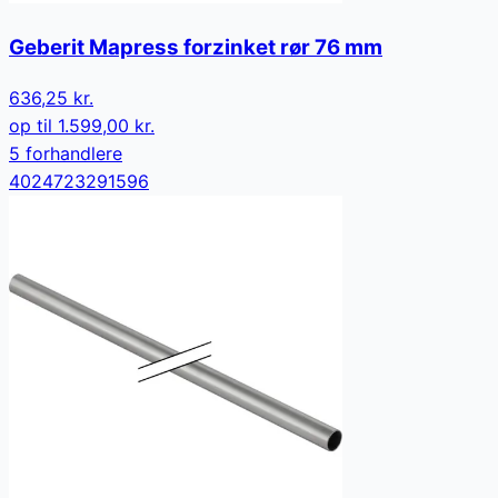
Geberit Mapress forzinket rør 76 mm
636,25 kr.
op til
1.599,00 kr.
5
forhandler
e
4024723291596