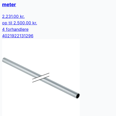
meter
2.231,00 kr.
op til
2.500,00 kr.
4
forhandler
e
4021922131296