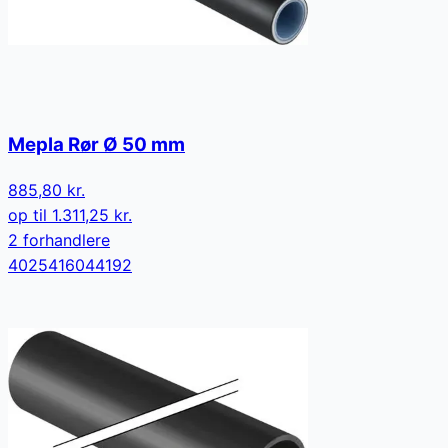
Mepla Rør Ø 50 mm
885,80 kr.
op til
1.311,25 kr.
2
forhandler
e
4025416044192