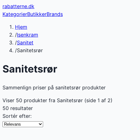
rabatterne
.dk
Kategorier
Butikker
Brands
Hjem
/
Isenkram
/
Sanitet
/
Sanitetsrør
Sanitetsrør
Sammenlign priser på sanitetsrør produkter
Viser
50
produkter fra
Sanitetsrør
(side
1
af
2
)
50 resultater
Sortér efter: