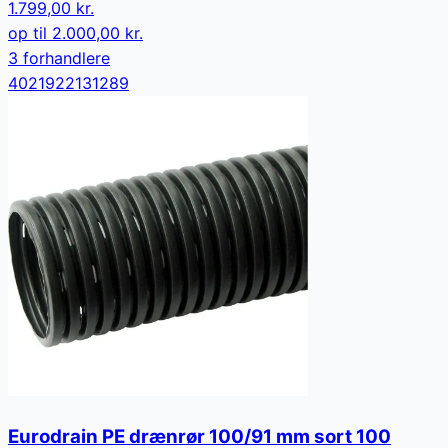
1.799,00 kr.
op til
2.000,00 kr.
3
forhandler
e
4021922131289
Eurodrain PE drænrør 100/91 mm sort 100