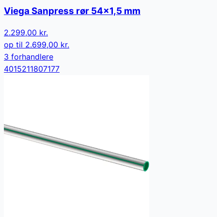
Viega Sanpress rør 54x1,5 mm
2.299,00 kr.
op til
2.699,00 kr.
3
forhandler
e
4015211807177