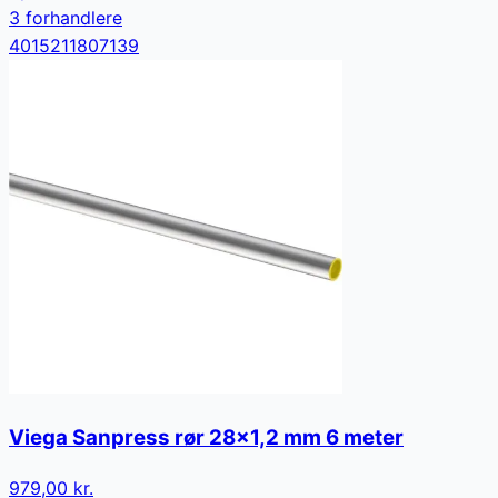
3
forhandler
e
4015211807139
Viega Sanpress rør 28x1,2 mm 6 meter
979,00 kr.