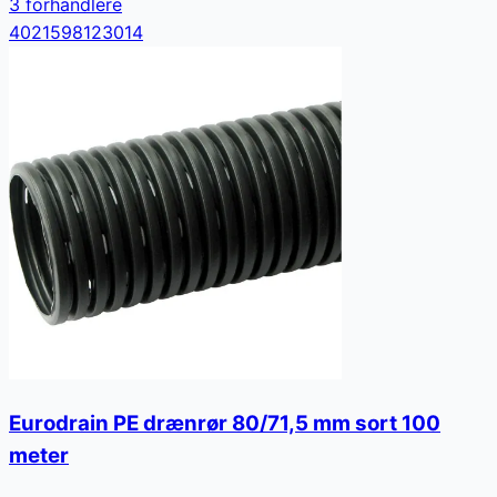
3
forhandler
e
4021598123014
Eurodrain PE drænrør 80/71,5 mm sort 100
meter