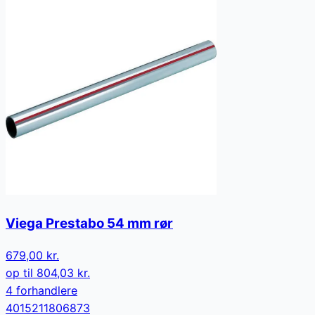
Viega Prestabo 54 mm rør
679,00 kr.
op til
804,03 kr.
4
forhandler
e
4015211806873