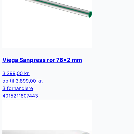
Viega Sanpress rør 76x2 mm
3.399,00 kr.
op til
3.899,00 kr.
3
forhandler
e
4015211807443