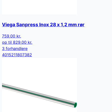
Viega Sanpress Inox 28 x 1,2 mm rør
759,00 kr.
op til
829,00 kr.
3
forhandler
e
4015211807382