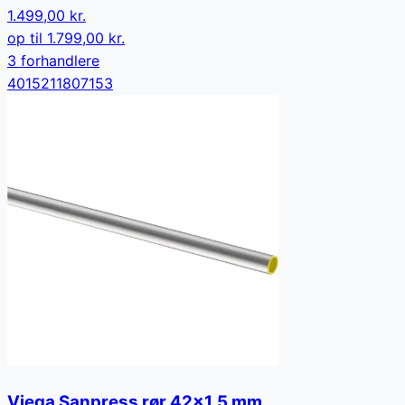
1.499,00 kr.
op til
1.799,00 kr.
3
forhandler
e
4015211807153
Viega Sanpress rør 42x1,5 mm