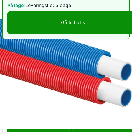
På lager
Leveringstid:
5 dage
Gå til butik
CompletVVS
75 meter Uponor Uni Pipe Plus alupex rør i rør
m/blå tomrør, 20 mm
2.799
kr
+ 499 kr fragt
Total:
3.298
kr
På lager
Leveringstid:
5 dage
Køb nu