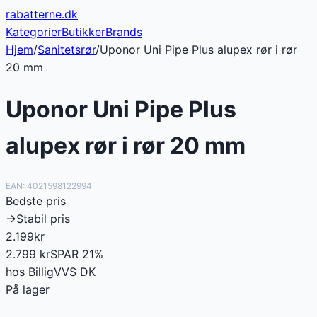
rabatterne
.dk
Kategorier
Butikker
Brands
Hjem
/
Sanitetsrør
/
Uponor Uni Pipe Plus alupex rør i rør
20 mm
Uponor Uni Pipe Plus
alupex rør i rør 20 mm
EAN:
4021598122994
Bedste pris
→
Stabil pris
2.199
kr
2.799
kr
SPAR
21
%
hos
BilligVVS DK
På lager