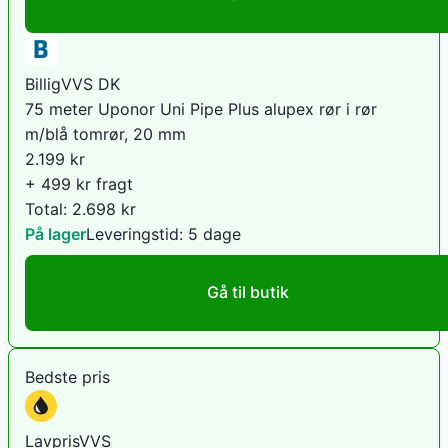
BilligVVS DK
75 meter Uponor Uni Pipe Plus alupex rør i rør
m/blå tomrør, 20 mm
2.199
kr
+ 499 kr fragt
Total:
2.698
kr
På lager
Leveringstid:
5 dage
Gå til butik
Bedste pris
LavprisVVS