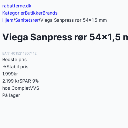
rabatterne
.dk
Kategorier
Butikker
Brands
Hjem
/
Sanitetsrør
/
Viega Sanpress rør 54x1,5 mm
Viega Sanpress rør 54x1,5
EAN:
4015211807412
Bedste pris
→
Stabil pris
1.999
kr
2.199
kr
SPAR
9
%
hos
CompletVVS
På lager