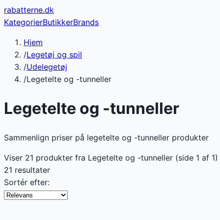
rabatterne
.dk
Kategorier
Butikker
Brands
Hjem
/
Legetøj og spil
/
Udelegetøj
/
Legetelte og -tunneller
Legetelte og -tunneller
Sammenlign priser på legetelte og -tunneller produkter
Viser
21
produkter fra
Legetelte og -tunneller
(side
1
af
1
)
21 resultater
Sortér efter: