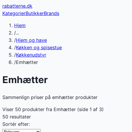
rabatterne
.dk
Kategorier
Butikker
Brands
Hjem
/
...
/
Hjem og have
/
Køkken og spisestue
/
Køkkenudstyr
/
Emhætter
Emhætter
Sammenlign priser på emhætter produkter
Viser
50
produkter fra
Emhætter
(side
1
af
3
)
50 resultater
Sortér efter: