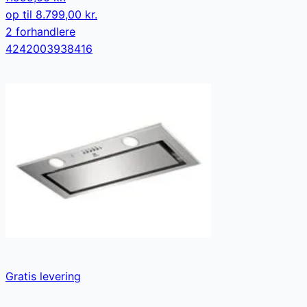
op til
8.799,00 kr.
2
forhandler
e
4242003938416
Gratis levering