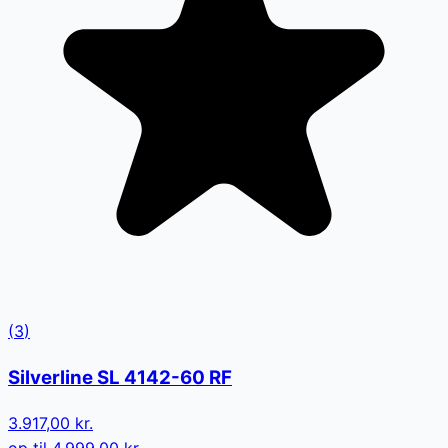
(
3
)
Silverline SL 4142-60 RF
3.917,00 kr.
op til
4.999,00 kr.