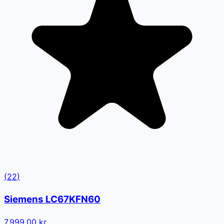
(
22
)
Siemens LC67KFN60
7.999,00 kr.