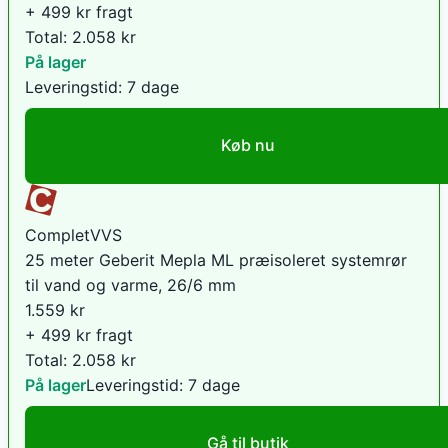
+ 499 kr fragt
Total:
2.058
kr
På lager
Leveringstid:
7 dage
Køb nu
CompletVVS
25 meter Geberit Mepla ML præisoleret systemrør
til vand og varme, 26/6 mm
1.559
kr
+ 499 kr fragt
Total:
2.058
kr
På lager
Leveringstid:
7 dage
Gå til butik