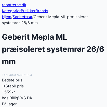
rabatterne
.dk
Kategorier
Butikker
Brands
Hjem
/
Sanitetsrør
/
Geberit Mepla ML præisoleret
systemrør 26/6 mm
Geberit Mepla ML
præisoleret systemrør 26/6
mm
EAN:
4064746061394
Bedste pris
→
Stabil pris
1.559
kr
hos
BilligVVS DK
På lager