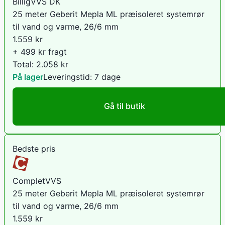
BilligVVS DK
25 meter Geberit Mepla ML præisoleret systemrør
til vand og varme, 26/6 mm
1.559
kr
+ 499 kr fragt
Total:
2.058
kr
På lager
Leveringstid:
7 dage
Gå til butik
Bedste pris
CompletVVS
25 meter Geberit Mepla ML præisoleret systemrør
til vand og varme, 26/6 mm
1.559
kr