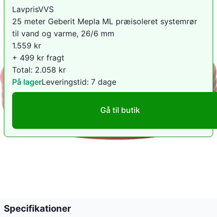
LavprisVVS
25 meter Geberit Mepla ML præisoleret systemrør
til vand og varme, 26/6 mm
1.559
kr
+ 499 kr fragt
Total:
2.058
kr
På lager
Leveringstid:
7 dage
Gå til butik
Prishistorik
→
Stabil pris
Specifikationer