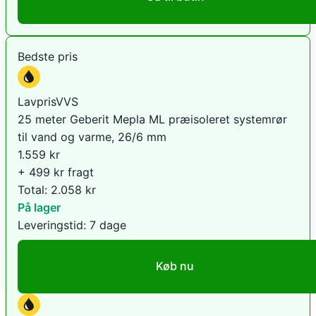
Bedste pris
LavprisVVS
25 meter Geberit Mepla ML præisoleret systemrør
til vand og varme, 26/6 mm
1.559
kr
+ 499 kr fragt
Total:
2.058
kr
På lager
Leveringstid:
7 dage
Køb nu