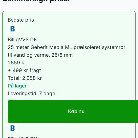
Bedste pris
BilligVVS DK
25 meter Geberit Mepla ML præisoleret systemrør
til vand og varme, 26/6 mm
1.559
kr
+ 499 kr fragt
Total:
2.058
kr
På lager
Leveringstid:
7 dage
Køb nu