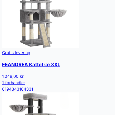
Gratis levering
FEANDREA Kattetræ XXL
1.049,00 kr.
1
forhandler
0194343104331