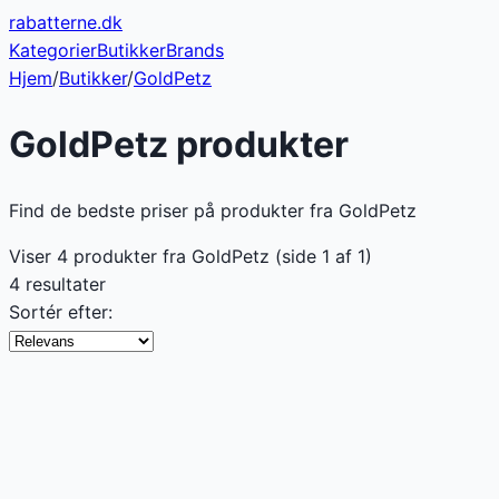
rabatterne
.dk
Kategorier
Butikker
Brands
Hjem
/
Butikker
/
GoldPetz
GoldPetz
produkter
Find de bedste priser på produkter fra GoldPetz
Viser
4
produkter fra
GoldPetz
(side
1
af
1
)
4 resultater
Sortér efter: