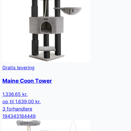
Gratis levering
Maine Coon Tower
1.336,65 kr.
op til
1.639,00 kr.
3
forhandler
e
194343184449