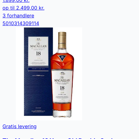
1.899,00 kr.
op til
2.499,00 kr.
3
forhandler
e
5010314309114
Gratis levering