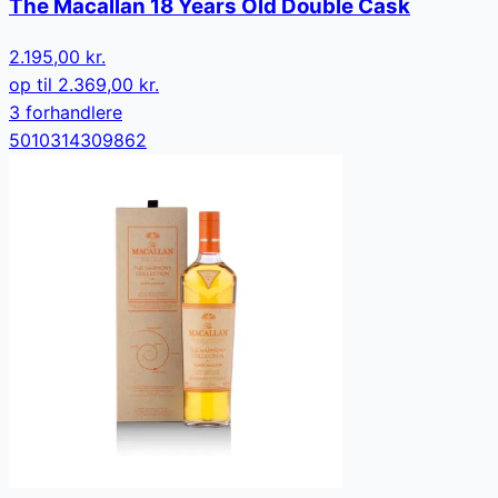
The Macallan 18 Years Old Double Cask
2.195,00 kr.
op til
2.369,00 kr.
3
forhandler
e
5010314309862