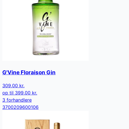
G'Vine Floraison Gin
309,00 kr.
op til
399,00 kr.
3
forhandler
e
3700209600106