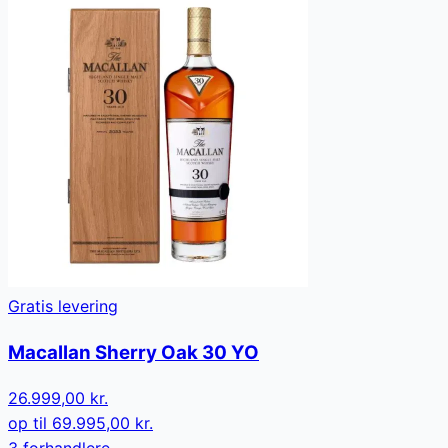
Gratis levering
Macallan Sherry Oak 30 YO
26.999,00 kr.
op til
69.995,00 kr.
3
forhandler
e