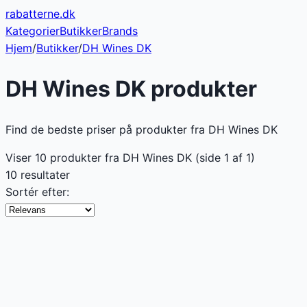
rabatterne
.dk
Kategorier
Butikker
Brands
Hjem
/
Butikker
/
DH Wines DK
DH Wines DK
produkter
Find de bedste priser på produkter fra DH Wines DK
Viser
10
produkter fra
DH Wines DK
(side
1
af
1
)
10 resultater
Sortér efter: