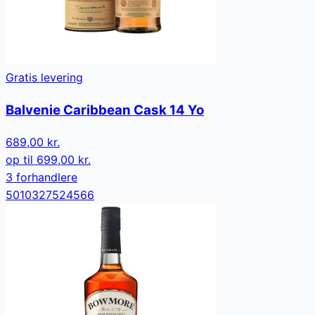
Gratis levering
Balvenie Caribbean Cask 14 Yo
689,00 kr.
op til
699,00 kr.
3
forhandler
e
5010327524566