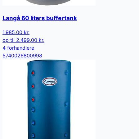
Langå 60 liters buffertank
1.985,00 kr.
op til
2.499,00 kr.
4
forhandler
e
5740026800998