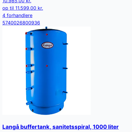
10.985,00 kr.
op til
11.599,00 kr.
4
forhandler
e
5740026800936
Langå buffertank, sanitetsspiral, 1000 liter