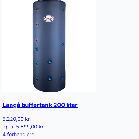
Langå buffertank 200 liter
5.220,00 kr.
op til
5.599,00 kr.
4
forhandler
e