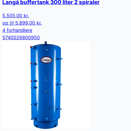
Langå buffertank 300 liter 2 spiraler
5.505,00 kr.
op til
5.899,00 kr.
4
forhandler
e
5740026800950