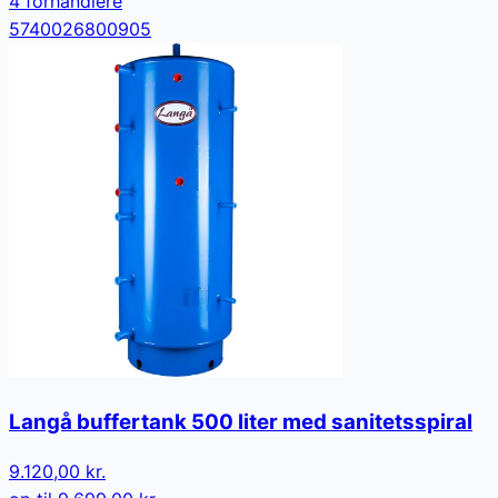
4
forhandler
e
5740026800905
Langå buffertank 500 liter med sanitetsspiral
9.120,00 kr.