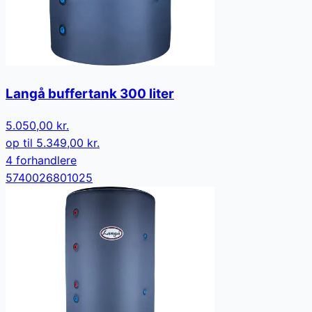
Langå buffertank 300 liter
5.050,00 kr.
op til
5.349,00 kr.
4
forhandler
e
5740026801025