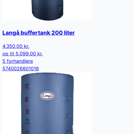
Langå buffertank 200 liter
4.350,00 kr.
op til
5.099,00 kr.
5
forhandler
e
5740026801018