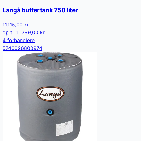
Langå buffertank 750 liter
11.115,00 kr.
op til
11.799,00 kr.
4
forhandler
e
5740026800974