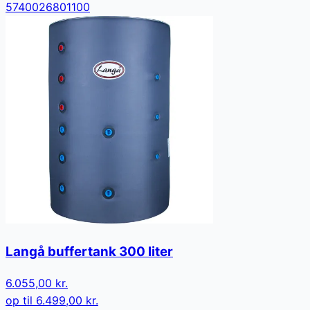
5740026801100
Langå buffertank 300 liter
6.055,00 kr.
op til
6.499,00 kr.