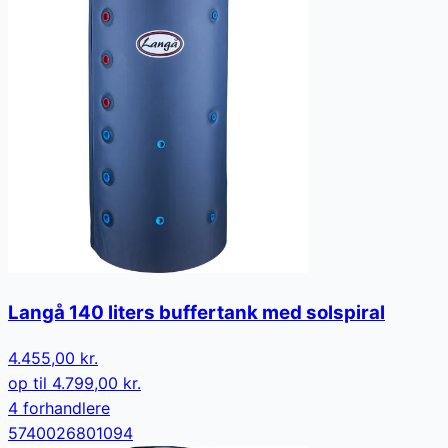
Langå 140 liters buffertank med solspiral
4.455,00 kr.
op til
4.799,00 kr.
4
forhandler
e
5740026801094