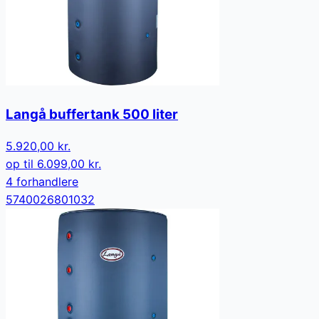
Langå buffertank 500 liter
5.920,00 kr.
op til
6.099,00 kr.
4
forhandler
e
5740026801032