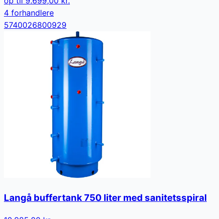
op til
9.699,00 kr.
4
forhandler
e
5740026800929
Langå buffertank 750 liter med sanitetsspiral