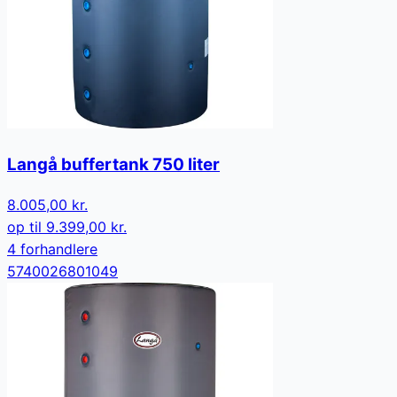
Langå buffertank 750 liter
8.005,00 kr.
op til
9.399,00 kr.
4
forhandler
e
5740026801049