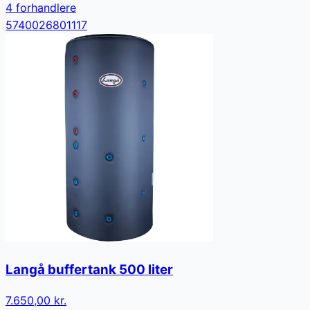
4
forhandler
e
5740026801117
Langå buffertank 500 liter
7.650,00 kr.