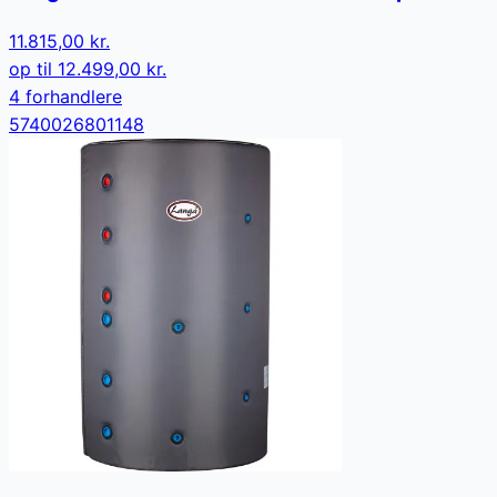
11.815,00 kr.
op til
12.499,00 kr.
4
forhandler
e
5740026801148