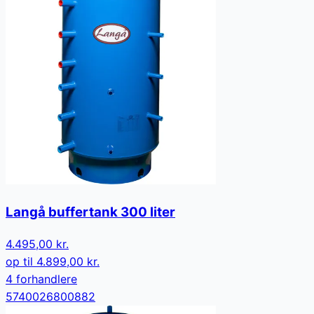
Langå buffertank 300 liter
4.495,00 kr.
op til
4.899,00 kr.
4
forhandler
e
5740026800882