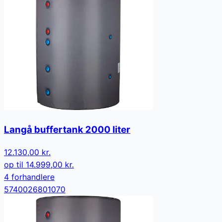
Langå buffertank 2000 liter
12.130,00 kr.
op til
14.999,00 kr.
4
forhandler
e
5740026801070