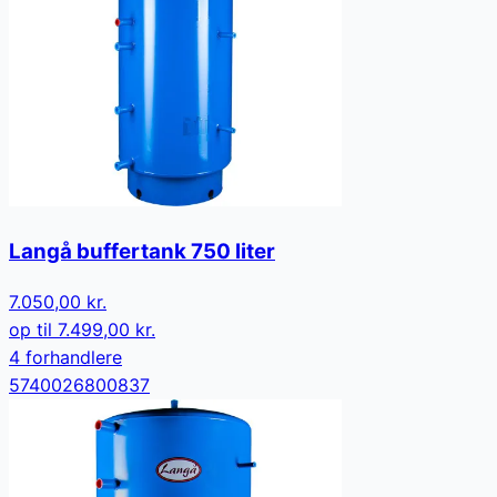
Langå buffertank 750 liter
7.050,00 kr.
op til
7.499,00 kr.
4
forhandler
e
5740026800837