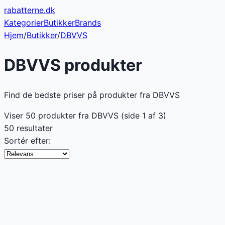
rabatterne
.dk
Kategorier
Butikker
Brands
Hjem
/
Butikker
/
DBVVS
DBVVS
produkter
Find de bedste priser på produkter fra DBVVS
Viser
50
produkter fra
DBVVS
(side
1
af
3
)
50 resultater
Sortér efter: