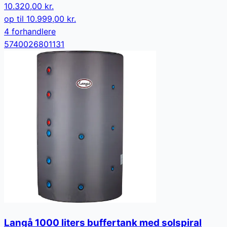
10.320,00 kr.
op til
10.999,00 kr.
4
forhandler
e
5740026801131
Langå 1000 liters buffertank med solspiral