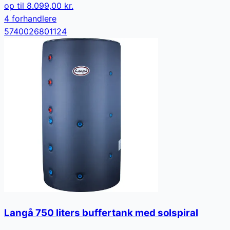
op til
8.099,00 kr.
4
forhandler
e
5740026801124
Langå 750 liters buffertank med solspiral