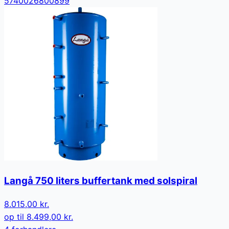
5740026800899
Langå 750 liters buffertank med solspiral
8.015,00 kr.
op til
8.499,00 kr.