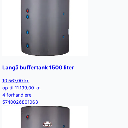
Langå buffertank 1500 liter
10.567,00 kr.
op til
11.199,00 kr.
4
forhandler
e
5740026801063