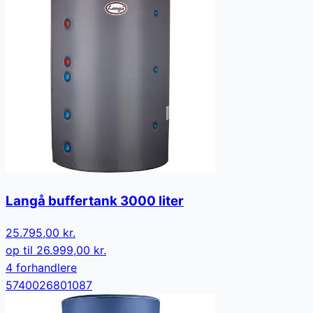
Langå buffertank 3000 liter
25.795,00 kr.
op til
26.999,00 kr.
4
forhandler
e
5740026801087