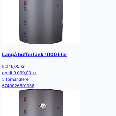
Langå buffertank 1000 liter
8.246,00 kr.
op til
9.099,00 kr.
5
forhandler
e
5740026801056