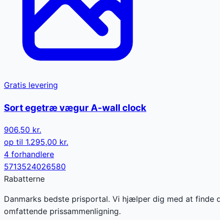
Gratis levering
Sort egetræ vægur A-wall clock
906,50 kr.
op til
1.295,00 kr.
4
forhandler
e
5713524026580
Rabatterne
Danmarks bedste prisportal. Vi hjælper dig med at finde 
omfattende prissammenligning.