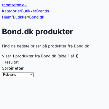
rabatterne
.dk
Kategorier
Butikker
Brands
Hjem
/
Butikker
/
Bond.dk
Bond.dk
produkter
Find de bedste priser på produkter fra Bond.dk
Viser
1
produkter fra
Bond.dk
(side
1
af
1
)
1 resultat
Sortér efter: