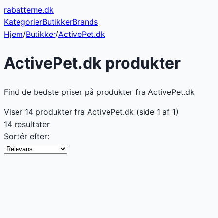
rabatterne
.dk
Kategorier
Butikker
Brands
Hjem
/
Butikker
/
ActivePet.dk
ActivePet.dk
produkter
Find de bedste priser på produkter fra ActivePet.dk
Viser
14
produkter fra
ActivePet.dk
(side
1
af
1
)
14 resultater
Sortér efter: