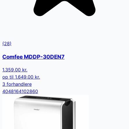
(
28
)
Comfee MDDP-30DEN7
1.359,00 kr.
op til
1.649,00 kr.
3
forhandler
e
4048164102860