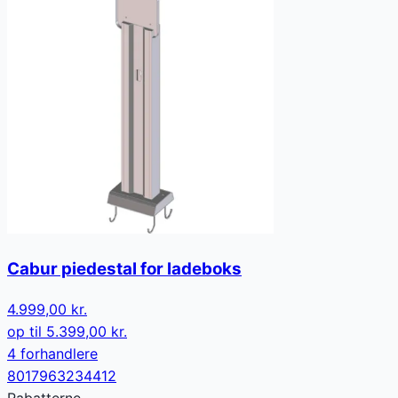
Cabur piedestal for ladeboks
4.999,00 kr.
op til
5.399,00 kr.
4
forhandler
e
8017963234412