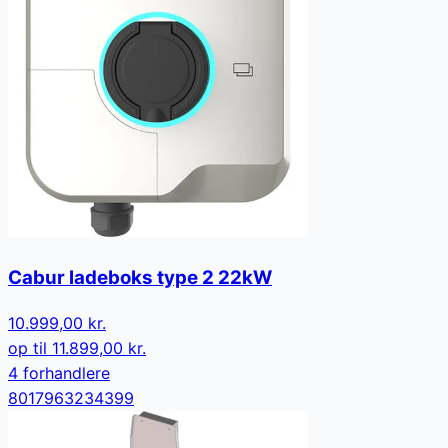
Cabur ladeboks type 2 22kW
10.999,00 kr.
op til
11.899,00 kr.
4
forhandler
e
8017963234399