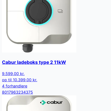
Cabur ladeboks type 2 11kW
9.599,00 kr.
op til
10.399,00 kr.
4
forhandler
e
8017963234375