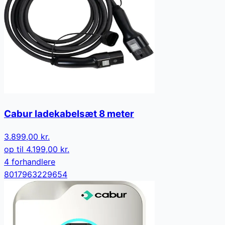
Cabur ladekabelsæt 8 meter
3.899,00 kr.
op til
4.199,00 kr.
4
forhandler
e
8017963229654