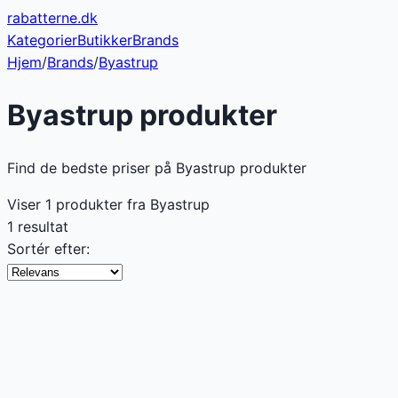
rabatterne
.dk
Kategorier
Butikker
Brands
Hjem
/
Brands
/
Byastrup
Byastrup
produkter
Find de bedste priser på Byastrup produkter
Viser
1
produkter fra
Byastrup
1 resultat
Sortér efter: