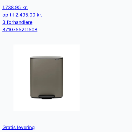
1.738,95 kr.
op til
2.495,00 kr.
3
forhandler
e
8710755211508
Gratis levering