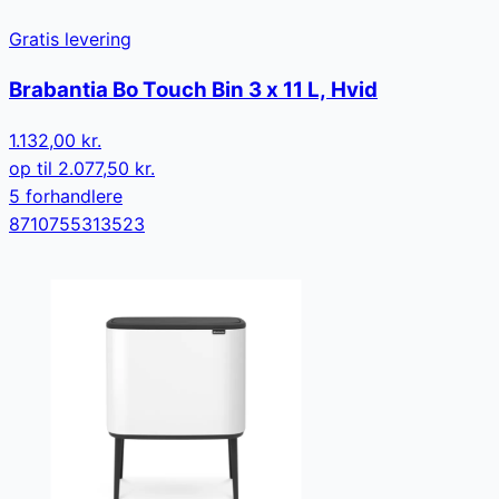
Gratis levering
Brabantia Bo Touch Bin 3 x 11 L, Hvid
1.132,00 kr.
op til
2.077,50 kr.
5
forhandler
e
8710755313523