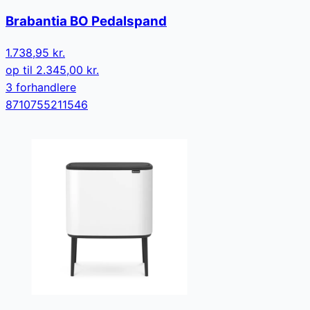
Brabantia BO Pedalspand
1.738,95 kr.
op til
2.345,00 kr.
3
forhandler
e
8710755211546