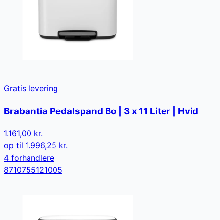
Gratis levering
Brabantia Pedalspand Bo | 3 x 11 Liter | Hvid
1.161,00 kr.
op til
1.996,25 kr.
4
forhandler
e
8710755121005