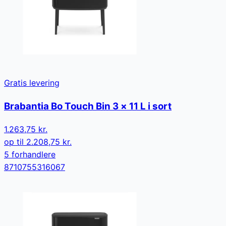
Gratis levering
Brabantia Bo Touch Bin 3 × 11 L i sort
1.263,75 kr.
op til
2.208,75 kr.
5
forhandler
e
8710755316067