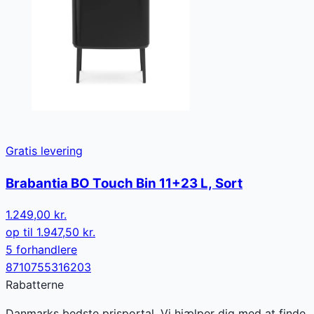
Gratis levering
Brabantia BO Touch Bin 11+23 L, Sort
1.249,00 kr.
op til
1.947,50 kr.
5
forhandler
e
8710755316203
Rabatterne
Danmarks bedste prisportal. Vi hjælper dig med at finde