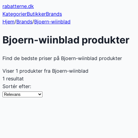
rabatterne
.dk
Kategorier
Butikker
Brands
Hjem
/
Brands
/
Bjoern-wiinblad
Bjoern-wiinblad
produkter
Find de bedste priser på Bjoern-wiinblad produkter
Viser
1
produkter fra
Bjoern-wiinblad
1 resultat
Sortér efter: