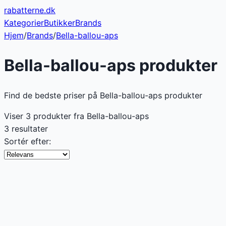
rabatterne
.dk
Kategorier
Butikker
Brands
Hjem
/
Brands
/
Bella-ballou-aps
Bella-ballou-aps
produkter
Find de bedste priser på Bella-ballou-aps produkter
Viser
3
produkter fra
Bella-ballou-aps
3 resultater
Sortér efter: