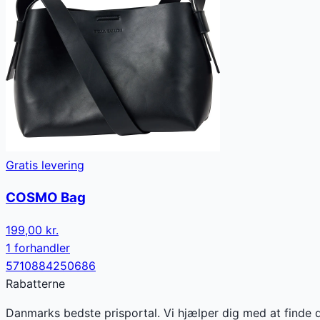
Gratis levering
COSMO Bag
199,00 kr.
1
forhandler
5710884250686
Rabatterne
Danmarks bedste prisportal. Vi hjælper dig med at finde 