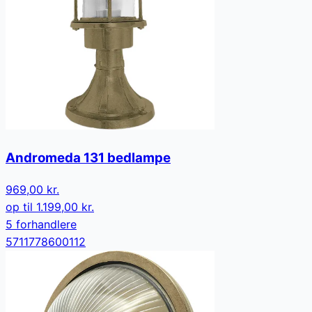
Andromeda 131 bedlampe
969,00 kr.
op til
1.199,00 kr.
5
forhandler
e
5711778600112