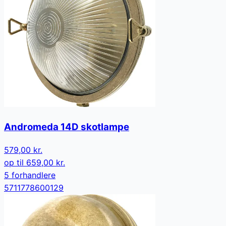
Andromeda 14D skotlampe
579,00 kr.
op til
659,00 kr.
5
forhandler
e
5711778600129