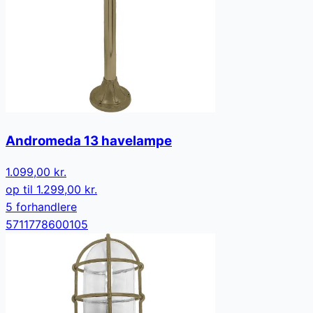
Andromeda 13 havelampe
1.099,00 kr.
op til
1.299,00 kr.
5
forhandler
e
5711778600105