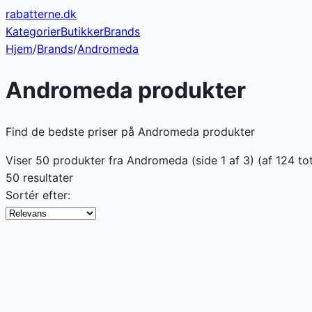
rabatterne
.dk
Kategorier
Butikker
Brands
Hjem
/
Brands
/
Andromeda
Andromeda
produkter
Find de bedste priser på Andromeda produkter
Viser
50
produkter fra
Andromeda
(side
1
af
3
)
(af
124
tot
50 resultater
Sortér efter: