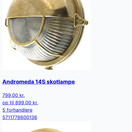
Andromeda 14S skotlampe
799,00 kr.
op til
899,00 kr.
5
forhandler
e
5711778600136