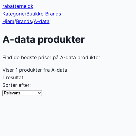
rabatterne
.dk
Kategorier
Butikker
Brands
Hjem
/
Brands
/
A-data
A-data
produkter
Find de bedste priser på A-data produkter
Viser
1
produkter fra
A-data
1 resultat
Sortér efter: