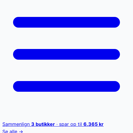
Sammenlign
3
butikker
· spar op til
6.365
kr
Se alle →