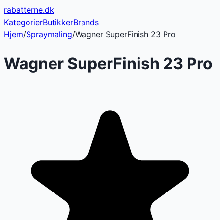
rabatterne
.dk
Kategorier
Butikker
Brands
Hjem
/
Spraymaling
/
Wagner SuperFinish 23 Pro
Wagner SuperFinish 23 Pro