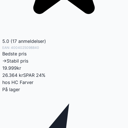
5.0
(
17
anmeldelser
)
EAN:
4004025098840
Bedste pris
→
Stabil pris
19.999
kr
26.364
kr
SPAR
24
%
hos
HC Farver
På lager