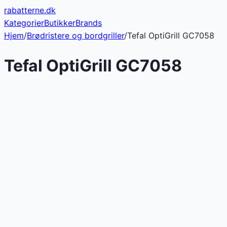
rabatterne
.dk
Kategorier
Butikker
Brands
Hjem
/
Brødristere og bordgriller
/
Tefal OptiGrill GC7058
Tefal OptiGrill GC7058