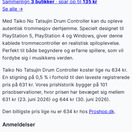
Sammenlign
3
butikker
· spar op til
135
kr
Se alle →
Med Taiko No Tatsujin Drum Controller kan du opleve
autentisk trommesjov derhjemme. Specielt designet til
PlayStation 5, PlayStation 4 og Windows, giver denne
kablede trommecontroller en realistisk spiloplevelse.
Perfekt til både begyndere og erfarne spillere, som vil
fordybe sig i musikkens verden.
Taiko No Tatsujin Drum Controller koster lige nu 634 kr.
En stigning på 0,5 % i forhold til den laveste registrerede
pris på 631 kr. Vores prishistorik bygger på 101
prisobservationer, hvor prisen har bevæget sig mellem
631 kr (23. juni 2026) og 644 kr (30. juni 2026).
Den billigste pris lige nu er
634
kr hos
Proshop.dk
.
Anmeldelser