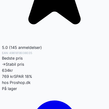
5.0
(
145
anmeldelser
)
EAN:
4961818038035
Bedste pris
→
Stabil pris
634
kr
769
kr
SPAR
18
%
hos
Proshop.dk
På lager