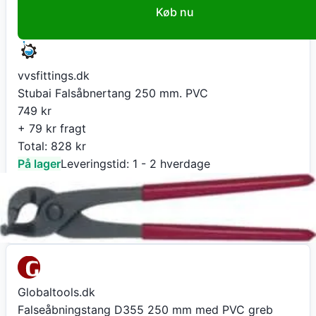
Køb nu
vvsfittings.dk
Stubai Falsåbnertang 250 mm. PVC
749
kr
+ 79 kr fragt
Total:
828
kr
På lager
Leveringstid:
1 - 2 hverdage
Gå til butik
Globaltools.dk
Falseåbningstang D355 250 mm med PVC greb