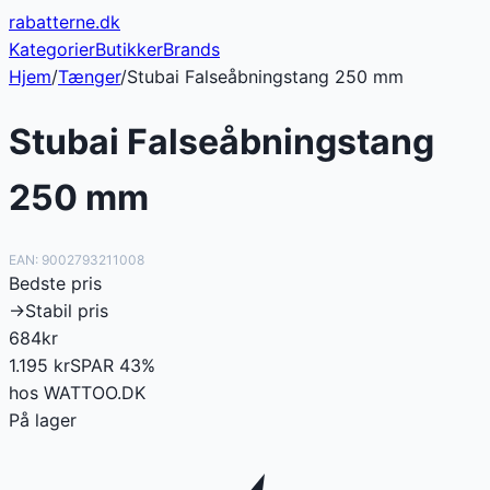
rabatterne
.dk
Kategorier
Butikker
Brands
Hjem
/
Tænger
/
Stubai Falseåbningstang 250 mm
Stubai Falseåbningstang
250 mm
EAN:
9002793211008
Bedste pris
→
Stabil pris
684
kr
1.195
kr
SPAR
43
%
hos
WATTOO.DK
På lager