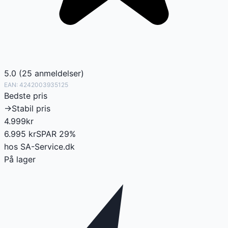
5.0
(
25
anmeldelser
)
EAN:
4242003935125
Bedste pris
→
Stabil pris
4.999
kr
6.995
kr
SPAR
29
%
hos
SA-Service.dk
På lager