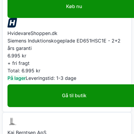
Køb nu
HvidevareShoppen.dk
Siemens Induktionskogeplade ED651HSC1E - 2+2
års garanti
6.995
kr
+ fri fragt
Total:
6.995
kr
På lager
Leveringstid:
1-3 dage
Gå til butik
Kai Berntsen ApS