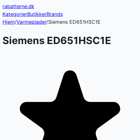
rabatterne
.dk
Kategorier
Butikker
Brands
Hjem
/
Varmeplader
/
Siemens ED651HSC1E
Siemens ED651HSC1E