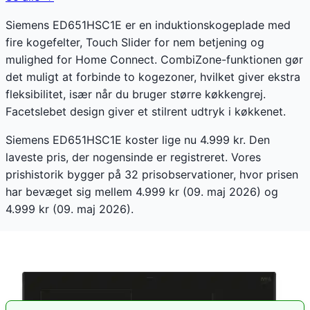
Siemens ED651HSC1E er en induktionskogeplade med
fire kogefelter, Touch Slider for nem betjening og
mulighed for Home Connect. CombiZone-funktionen gør
det muligt at forbinde to kogezoner, hvilket giver ekstra
fleksibilitet, især når du bruger større køkkengrej.
Facetslebet design giver et stilrent udtryk i køkkenet.
Siemens ED651HSC1E koster lige nu 4.999 kr. Den
laveste pris, der nogensinde er registreret. Vores
prishistorik bygger på 32 prisobservationer, hvor prisen
har bevæget sig mellem 4.999 kr (09. maj 2026) og
4.999 kr (09. maj 2026).
Den billigste pris lige nu er
4.999
kr hos
SA-Service.dk
.
Sammenlign priser