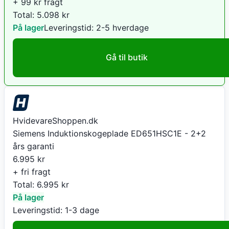
+ 99 kr fragt
Total:
5.098
kr
På lager
Leveringstid:
2-5 hverdage
Gå til butik
HvidevareShoppen.dk
Siemens Induktionskogeplade ED651HSC1E - 2+2
års garanti
6.995
kr
+ fri fragt
Total:
6.995
kr
På lager
Leveringstid:
1-3 dage