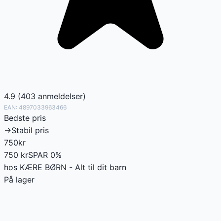
4.9
(
403
anmeldelser
)
EAN:
4897033963466
Bedste pris
→
Stabil pris
750
kr
750
kr
SPAR
0
%
hos
KÆRE BØRN - Alt til dit barn
På lager