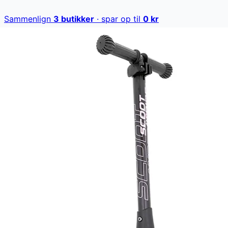
Sammenlign
3
butikker
· spar op til
0
kr
Se alle →
Scoot and Ride Highwaykick 3 LED er det perfekte
løbehjul til børn i alderen 3-6 år. Med LED-lys i alle hjul
og stabilitet fra to forhjul, bliver hver tur en sikker og
sjov oplevelse.
Scoot and Ride Highwaykick 3 LED koster lige nu 750
kr. Den laveste pris, der nogensinde er registreret. Vores
prishistorik bygger på 101 prisobservationer, hvor prisen
har bevæget sig mellem 750 kr (01. marts 2026) og 750
kr (01. marts 2026).
Den billigste pris lige nu er
750
kr hos
KÆRE BØRN - Alt
til dit barn
.
Sammenlign priser