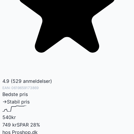
4.9
(
529
anmeldelser
)
EAN:
0619659173869
Bedste pris
→
Stabil pris
540
kr
749
kr
SPAR
28
%
hos
Proshop.dk