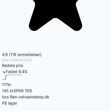
4.9
(
119
anmeldelser
)
EAN:
5709976131507
Bedste pris
↘
Faldet
6.4
%
117
kr
145
kr
SPAR
19
%
hos
Ren-velvaereshop.dk
På lager