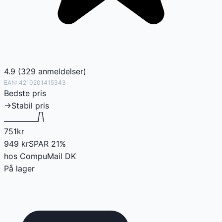
4.9
(
329
anmeldelser
)
EAN:
4210201415343
Bedste pris
→
Stabil pris
751
kr
949
kr
SPAR
21
%
hos
CompuMail DK
På lager