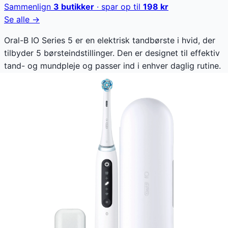
Sammenlign
3
butikker
· spar op til
198
kr
Se alle →
Oral-B IO Series 5 er en elektrisk tandbørste i hvid, der
tilbyder 5 børsteindstillinger. Den er designet til effektiv
tand- og mundpleje og passer ind i enhver daglig rutine.
Med sit rene, hvide design og flere indstillinger kan du
tilpasse din tandbørstning efter behov.
Oral-B IO Series 5 koster lige nu 751 kr. Den laveste pris,
der nogensinde er registreret - ca. 11,8 % lavere end den
højeste registrerede pris på 851 kr. Vores prishistorik
bygger på 90 prisobservationer, hvor prisen har
bevæget sig mellem 751 kr (01. august 2026) og 851 kr
(10. maj 2026).
Den billigste pris lige nu er
751
kr hos
CompuMail DK
.
Anmeldelser