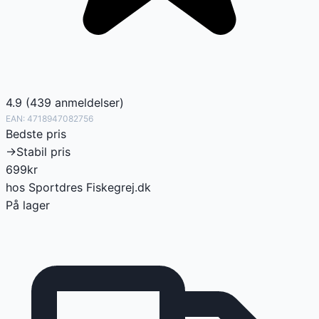
4.9
(
439
anmeldelser
)
EAN:
4718947082756
Bedste pris
→
Stabil pris
699
kr
hos
Sportdres Fiskegrej.dk
På lager