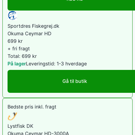
Sportdres Fiskegrej.dk
Okuma Ceymar HD
699
kr
+ fri fragt
Total:
699
kr
På lager
Leveringstid:
1-3 hverdage
Gå til butik
Bedste pris inkl. fragt
Lystfisk DK
Okuma Ceymar HD-3000A