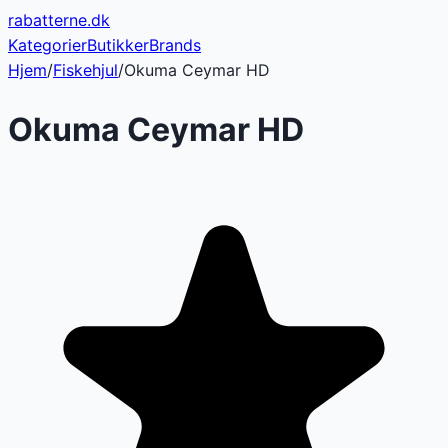
rabatterne
.dk
Kategorier
Butikker
Brands
Hjem
/
Fiskehjul
/
Okuma Ceymar HD
Okuma Ceymar HD