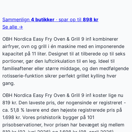
Sammenlign
4
butikker
· spar op til
898
kr
Se alle →
OBH Nordica Easy Fry Oven & Grill 9 in1 kombinerer
airfryer, ovn og grill i én maskine med en imponerende
kapacitet på 11 liter. Designet til at tilberede op til seks
portioner, gør den luftcirkulation til en leg. Ideel til
familieaftener eller større middage, og den medfølgende
rotisserie-funktion sikrer perfekt grillet kylling hver
gang.
OBH Nordica Easy Fry Oven & Grill 9 in1 koster lige nu
819 kr. Den laveste pris, der nogensinde er registreret -
ca. 51,8 % lavere end den højeste registrerede pris på
1.698 kr. Vores prishistorik bygger på 101
prisobservationer, hvor prisen har bevæget sig mellem
819 kr (02. juni 2026) og 1.698 kr (08. april 2026).