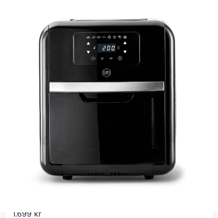
SA-Service.dk
OBH Nordica Airfryer Easy Fry Oven & Grill 9 in1
1.699
kr
+ 49 kr fragt
Total:
1.748
kr
På lager
Leveringstid:
2-5 hverdage
Køb nu
SA-Service.dk
OBH Nordica Airfryer Easy Fry Oven & Grill 9 in1
1.699
kr