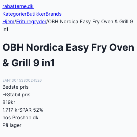
rabatterne
.dk
Kategorier
Butikker
Brands
Hjem
/
Frituregryder
/
OBH Nordica Easy Fry Oven & Grill 9
in1
OBH Nordica Easy Fry Oven
& Grill 9 in1
EAN:
3045380024526
Bedste pris
→
Stabil pris
819
kr
1.717
kr
SPAR
52
%
hos
Proshop.dk
På lager