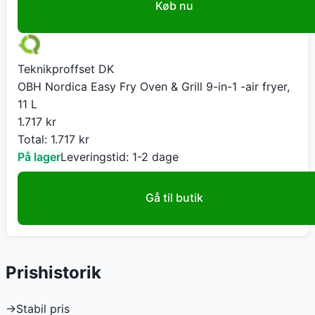
Køb nu
Teknikproffset DK
OBH Nordica Easy Fry Oven & Grill 9-in-1 -air fryer,
11 L
1.717
kr
Total:
1.717
kr
På lager
Leveringstid:
1-2 dage
Gå til butik
Prishistorik
→
Stabil pris