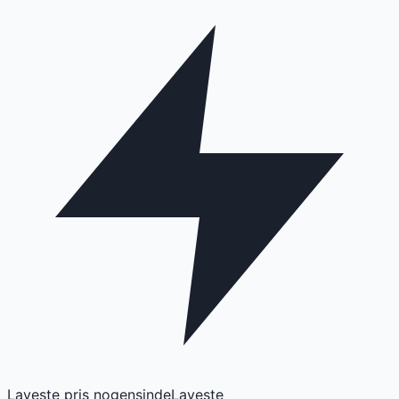
Laveste pris nogensinde
Laveste