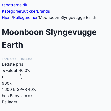
rabatterne
.dk
Kategorier
Butikker
Brands
Hjem
/
Rullegardiner
/
Moonboon Slyngevugge Earth
Moonboon Slyngevugge
Earth
EAN:
5744001614884
Bedste pris
↘
Faldet
40.0
%
960
kr
1.600
kr
SPAR
40
%
hos
Babysam.dk
På lager