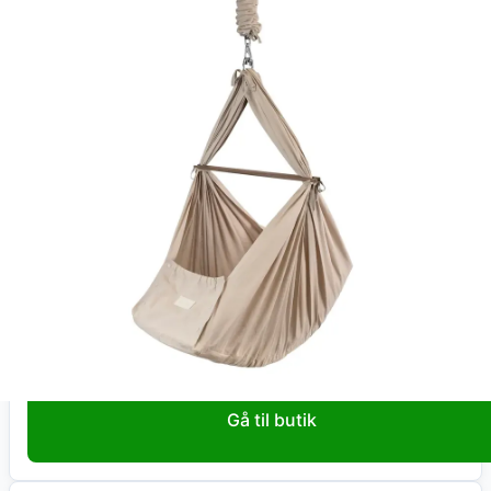
Total:
1.600
kr
På lager
Leveringstid:
1-2 hverdage
Køb nu
Kids-world.dk
Moonboon Slyngevugge 90x35cm Earth
1.600
kr
+ fri fragt
Total:
1.600
kr
På lager
Leveringstid:
1-2 hverdage
Gå til butik