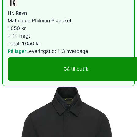
Hr. Ravn
Matinique Philman P Jacket
1.050
kr
+ fri fragt
Total:
1.050
kr
På lager
Leveringstid:
1-3 hverdage
Gå til butik
Dintojmand.dk
Philman P New Tec Structure
2.199
kr
+ fri fragt