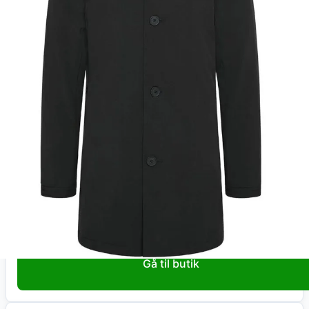
Total:
2.199
kr
På lager
Leveringstid:
1-3 hverdage
Køb nu
Dintojmand.dk
Philman P New Tec Structure
2.199
kr
+ fri fragt
Total:
2.199
kr
På lager
Leveringstid:
1-3 hverdage
Gå til butik