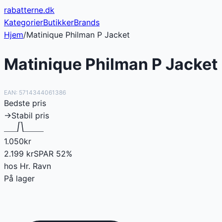
rabatterne
.dk
Kategorier
Butikker
Brands
Hjem
/
Matinique Philman P Jacket
Matinique Philman P Jacket
EAN:
5714344061386
Bedste pris
→
Stabil pris
1.050
kr
2.199
kr
SPAR
52
%
hos
Hr. Ravn
På lager