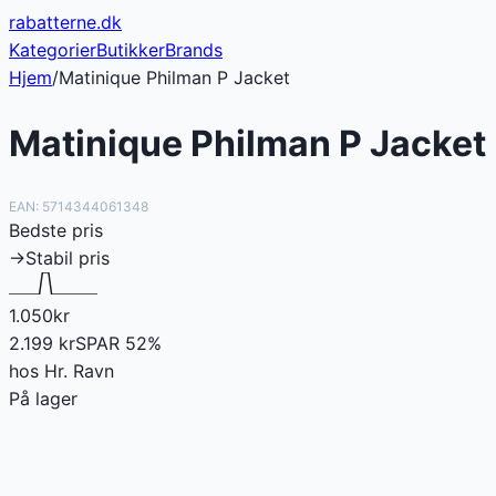
rabatterne
.dk
Kategorier
Butikker
Brands
Hjem
/
Matinique Philman P Jacket
Matinique Philman P Jacket
EAN:
5714344061348
Bedste pris
→
Stabil pris
1.050
kr
2.199
kr
SPAR
52
%
hos
Hr. Ravn
På lager