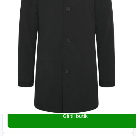
Total:
2.199
kr
På lager
Leveringstid:
1-3 hverdage
Køb nu
Dintojmand.dk
Philman P New Tec Structure
2.199
kr
+ fri fragt
Total:
2.199
kr
På lager
Leveringstid:
1-3 hverdage
Gå til butik