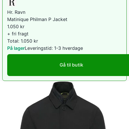
Hr. Ravn
Matinique Philman P Jacket
1.050
kr
+ fri fragt
Total:
1.050
kr
På lager
Leveringstid:
1-3 hverdage
Gå til butik
Dintojmand.dk
Philman P New Tec Structure
2.199
kr
+ fri fragt