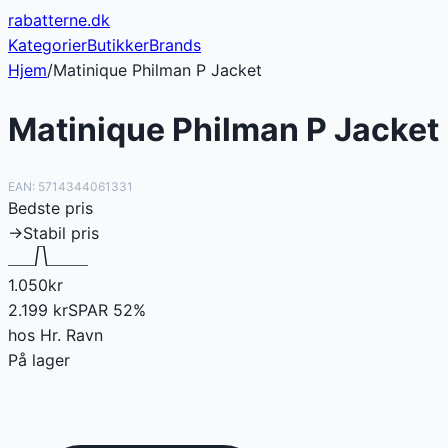
rabatterne
.dk
Kategorier
Butikker
Brands
Hjem
/
Matinique Philman P Jacket
Matinique Philman P Jacket
EAN:
5714344061331
Bedste pris
→
Stabil pris
1.050
kr
2.199
kr
SPAR
52
%
hos
Hr. Ravn
På lager