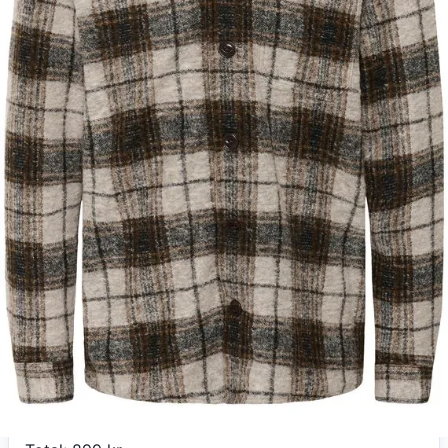
Mr.dk
MApelton N Heritage
899
kr
+ fri fragt
Total:
899
kr
På lager
Leveringstid:
1-3 hverdage
Køb nu
Mr.dk
MApelton N Heritage
899
kr
+ fri fragt