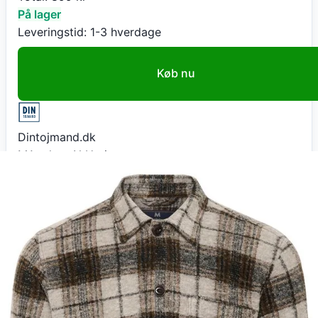
På lager
Leveringstid:
1-3 hverdage
Køb nu
Dintojmand.dk
MApelton N Heritage
899
kr
+ fri fragt
Total:
899
kr
På lager
Leveringstid:
1-3 hverdage
Gå til butik