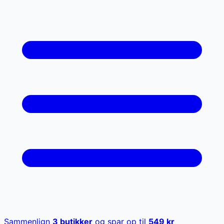
Sammenlign
3
butikker
og spar op til
549
kr