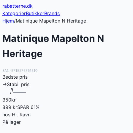
rabatterne
.dk
Kategorier
Butikker
Brands
Hjem
/
Matinique Mapelton N Heritage
Matinique Mapelton N
Heritage
EAN:
5715575751510
Bedste pris
→
Stabil pris
350
kr
899
kr
SPAR
61
%
hos
Hr. Ravn
På lager