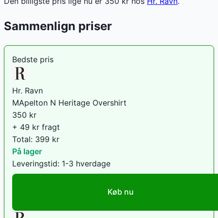
Den billigste pris lige nu er
350
kr hos
Hr. Ravn
.
Sammenlign priser
Bedste pris
Hr. Ravn
MApelton N Heritage Overshirt
350
kr
+ 49 kr fragt
Total:
399
kr
På lager
Leveringstid:
1-3 hverdage
Køb nu