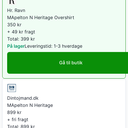
Hr. Ravn
MApelton N Heritage Overshirt
350
kr
+ 49 kr fragt
Total:
399
kr
På lager
Leveringstid:
1-3 hverdage
Gå til butik
Dintojmand.dk
MApelton N Heritage
899
kr
+ fri fragt
Total:
899
kr