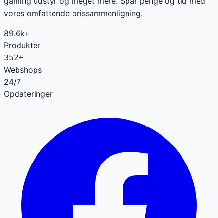
gaming udstyr og meget mere. Spar penge og tid med
vores omfattende prissammenligning.
89.6k+
Produkter
352+
Webshops
24/7
Opdateringer