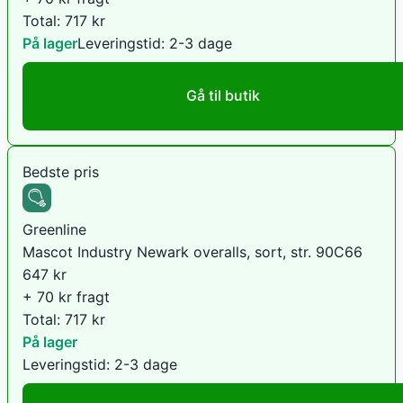
Total:
717
kr
På lager
Leveringstid:
2-3 dage
Gå til butik
Bedste pris
Greenline
Mascot Industry Newark overalls, sort, str. 90C66
647
kr
+ 70 kr fragt
Total:
717
kr
På lager
Leveringstid:
2-3 dage