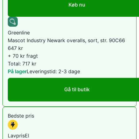
Køb nu
Greenline
Mascot Industry Newark overalls, sort, str. 90C66
647
kr
+ 70 kr fragt
Total:
717
kr
På lager
Leveringstid:
2-3 dage
Gå til butik
Bedste pris
LavprisEl