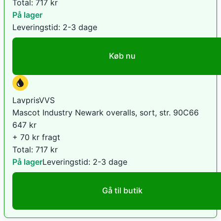
Total:
717
kr
På lager
Leveringstid:
2-3 dage
Køb nu
LavprisVVS
Mascot Industry Newark overalls, sort, str. 90C66
647
kr
+ 70 kr fragt
Total:
717
kr
På lager
Leveringstid:
2-3 dage
Gå til butik