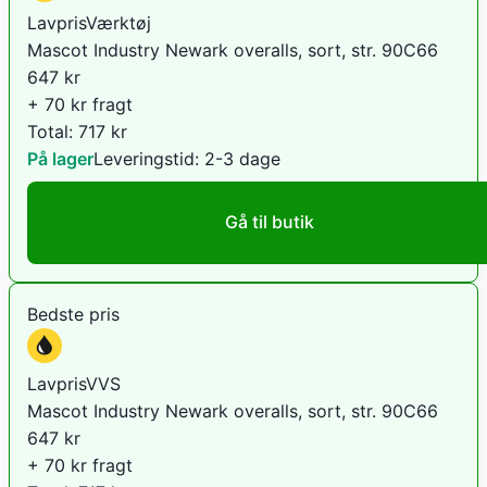
LavprisVærktøj
Mascot Industry Newark overalls, sort, str. 90C66
647
kr
+ 70 kr fragt
Total:
717
kr
På lager
Leveringstid:
2-3 dage
Gå til butik
Bedste pris
LavprisVVS
Mascot Industry Newark overalls, sort, str. 90C66
647
kr
+ 70 kr fragt