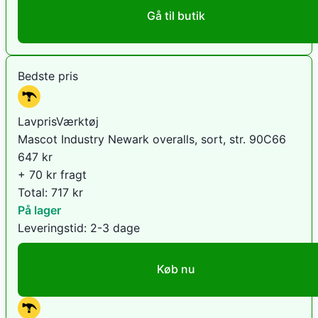
Gå til butik
Bedste pris
LavprisVærktøj
Mascot Industry Newark overalls, sort, str. 90C66
647
kr
+ 70 kr fragt
Total:
717
kr
På lager
Leveringstid:
2-3 dage
Køb nu