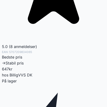
5.0
(
8
anmeldelser
)
EAN:
5707209834065
Bedste pris
→
Stabil pris
647
kr
hos
BilligVVS DK
På lager