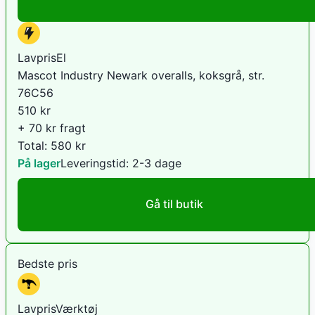
LavprisEl
Mascot Industry Newark overalls, koksgrå, str.
76C56
510
kr
+ 70 kr fragt
Total:
580
kr
På lager
Leveringstid:
2-3 dage
Gå til butik
Bedste pris
LavprisVærktøj