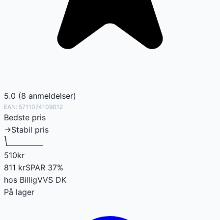
5.0
(
8
anmeldelser
)
EAN:
5711074109012
Bedste pris
→
Stabil pris
510
kr
811
kr
SPAR
37
%
hos
BilligVVS DK
På lager