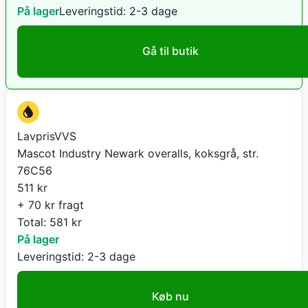
På lager
Leveringstid:
2-3 dage
Gå til butik
LavprisVVS
Mascot Industry Newark overalls, koksgrå, str.
76C56
511
kr
+ 70 kr fragt
Total:
581
kr
På lager
Leveringstid:
2-3 dage
Køb nu