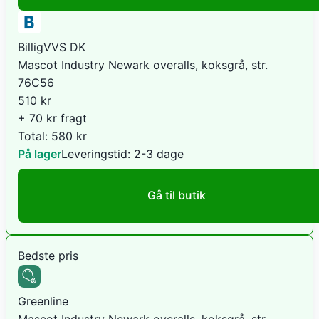
BilligVVS DK
Mascot Industry Newark overalls, koksgrå, str.
76C56
510
kr
+ 70 kr fragt
Total:
580
kr
På lager
Leveringstid:
2-3 dage
Gå til butik
Bedste pris
Greenline
Mascot Industry Newark overalls, koksgrå, str.