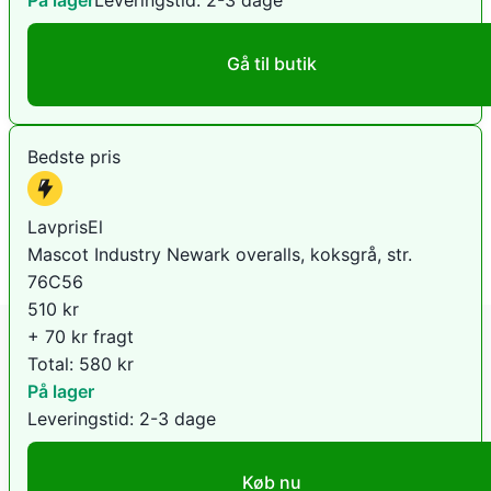
Gå til butik
Bedste pris
LavprisEl
Mascot Industry Newark overalls, koksgrå, str.
76C56
510
kr
+ 70 kr fragt
Total:
580
kr
På lager
Leveringstid:
2-3 dage
Køb nu