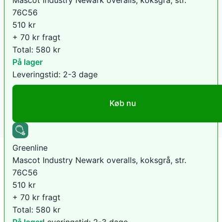
76C56
510
kr
+ 70 kr fragt
Total:
580
kr
På lager
Leveringstid:
2-3 dage
Køb nu
Greenline
Mascot Industry Newark overalls, koksgrå, str.
76C56
510
kr
+ 70 kr fragt
Total:
580
kr
På lager
Leveringstid:
2-3 dage