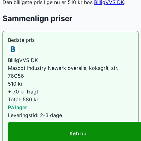
Den billigste pris lige nu er
510
kr hos
BilligVVS DK
.
Sammenlign priser
Bedste pris
BilligVVS DK
Mascot Industry Newark overalls, koksgrå, str.
76C56
510
kr
+ 70 kr fragt
Total:
580
kr
På lager
Leveringstid:
2-3 dage
Køb nu