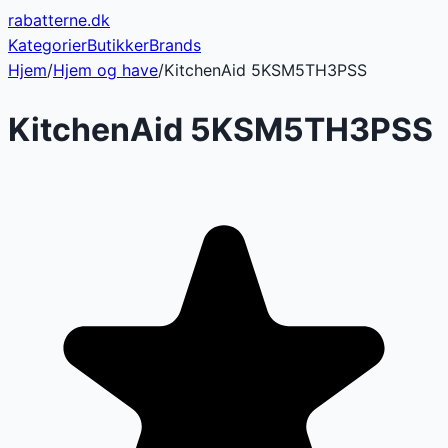
rabatterne
.dk
Kategorier
Butikker
Brands
Hjem
/
Hjem og have
/
KitchenAid 5KSM5TH3PSS
KitchenAid 5KSM5TH3PSS