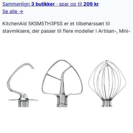
Sammenlign
3
butikker
· spar op til
209
kr
Se alle →
KitchenAid 5KSM5TH3PSS er et tilbehørssæt til
stavmiksere, der passer til flere modeller i Artisan-, Mini-
og Professional 600-serierne. Sættet giver dig mulighed
for at udvide funktionaliteten på din stavmikser, så du
kan tilpasse den til forskellige opgaver i køkkenet.
KitchenAid 5KSM5TH3PSS koster lige nu 760 kr. Den
laveste pris, der nogensinde er registreret - ca. 12,8 %
lavere end den højeste registrerede pris på 872 kr. Vores
prishistorik bygger på 76 prisobservationer, hvor prisen
har bevæget sig mellem 760 kr (16. juli 2026) og 872 kr
(13. maj 2026).
Den billigste pris lige nu er
760
kr hos
CompuMail DK
.
Sammenlign priser