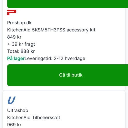
Proshop.dk
KitchenAid 5KSM5TH3PSS accessory kit
849
kr
+ 39 kr fragt
Total:
888
kr
På lager
Leveringstid:
2-12 hverdage
Gå til butik
Ultrashop
KitchenAid Tilbehørssæt
969
kr