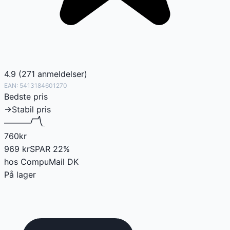
4.9
(
271
anmeldelser
)
EAN:
5413184601270
Bedste pris
→
Stabil pris
760
kr
969
kr
SPAR
22
%
hos
CompuMail DK
På lager