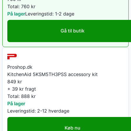
Total:
760
kr
På lager
Leveringstid:
1-2 dage
Gå til butik
Proshop.dk
KitchenAid 5KSM5TH3PSS accessory kit
849
kr
+ 39 kr fragt
Total:
888
kr
På lager
Leveringstid:
2-12 hverdage
Køb nu