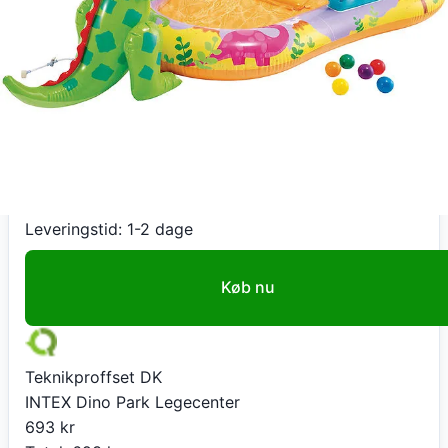
Teknikproffset DK
INTEX Dino Park Legecenter
693
kr
Total:
693
kr
På lager
Leveringstid:
1-2 dage
Køb nu
Teknikproffset DK
INTEX Dino Park Legecenter
693
kr