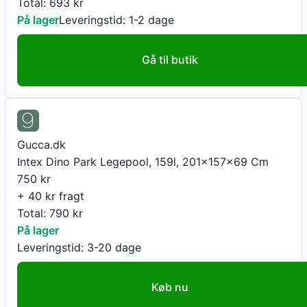
Total:
693
kr
På lager
Leveringstid:
1-2 dage
Gå til butik
Gucca.dk
Intex Dino Park Legepool, 159l, 201x157x69 Cm
750
kr
+ 40 kr fragt
Total:
790
kr
På lager
Leveringstid:
3-20 dage
Køb nu