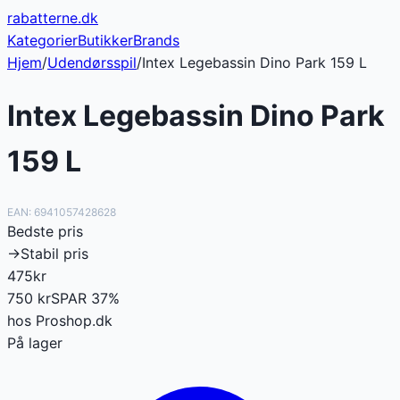
rabatterne
.dk
Kategorier
Butikker
Brands
Hjem
/
Udendørsspil
/
Intex Legebassin Dino Park 159 L
Intex Legebassin Dino Park
159 L
EAN:
6941057428628
Bedste pris
→
Stabil pris
475
kr
750
kr
SPAR
37
%
hos
Proshop.dk
På lager