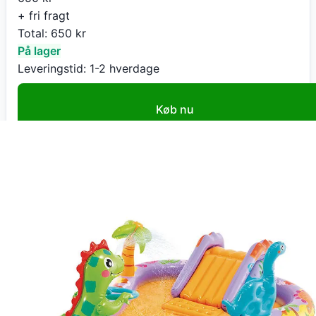
+ fri fragt
Total:
650
kr
På lager
Leveringstid:
1-2 hverdage
Køb nu
Kids-world.dk
Intex Legebassin Dino Park 159 L
650
kr
+ fri fragt
Total:
650
kr
På lager
Leveringstid:
1-2 hverdage
Gå til butik