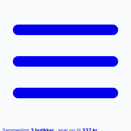
Sammenlign
3
butikker
· spar op til
337
kr