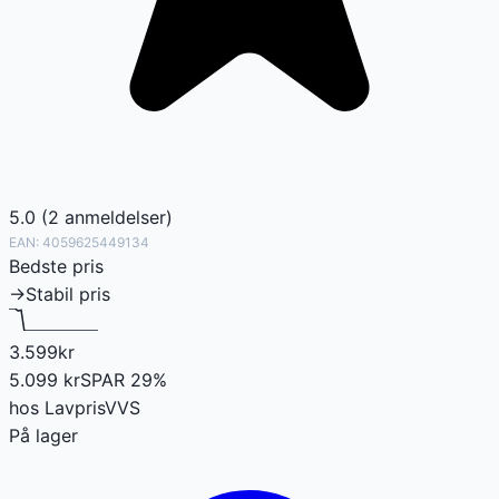
5.0
(
2
anmeldelser
)
EAN:
4059625449134
Bedste pris
→
Stabil pris
3.599
kr
5.099
kr
SPAR
29
%
hos
LavprisVVS
På lager