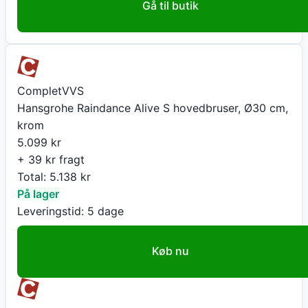
Gå til butik
CompletVVS
Hansgrohe Raindance Alive S hovedbruser, Ø30 cm,
krom
5.099
kr
+ 39 kr fragt
Total:
5.138
kr
På lager
Leveringstid:
5 dage
Køb nu