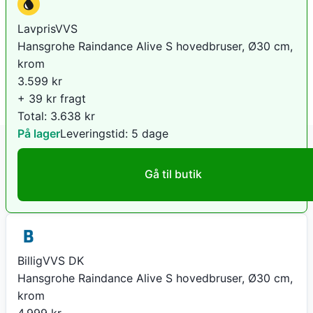
LavprisVVS
Hansgrohe Raindance Alive S hovedbruser, Ø30 cm,
krom
3.599
kr
+ 39 kr fragt
Total:
3.638
kr
På lager
Leveringstid:
5 dage
Gå til butik
BilligVVS DK
Hansgrohe Raindance Alive S hovedbruser, Ø30 cm,
krom
4.999
kr