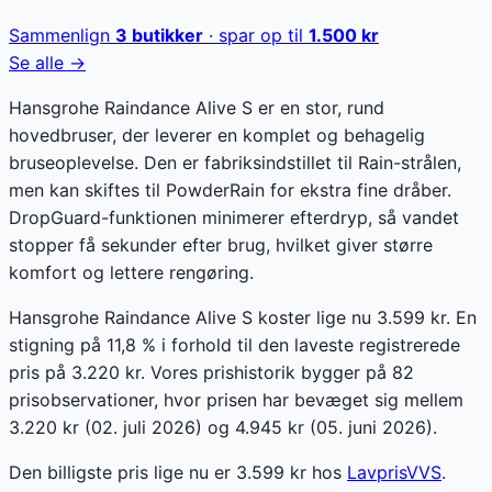
Sammenlign
3
butikker
· spar op til
1.500
kr
Se alle →
Hansgrohe Raindance Alive S er en stor, rund
hovedbruser, der leverer en komplet og behagelig
bruseoplevelse. Den er fabriksindstillet til Rain-strålen,
men kan skiftes til PowderRain for ekstra fine dråber.
DropGuard-funktionen minimerer efterdryp, så vandet
stopper få sekunder efter brug, hvilket giver større
komfort og lettere rengøring.
Hansgrohe Raindance Alive S koster lige nu 3.599 kr. En
stigning på 11,8 % i forhold til den laveste registrerede
pris på 3.220 kr. Vores prishistorik bygger på 82
prisobservationer, hvor prisen har bevæget sig mellem
3.220 kr (02. juli 2026) og 4.945 kr (05. juni 2026).
Den billigste pris lige nu er
3.599
kr hos
LavprisVVS
.