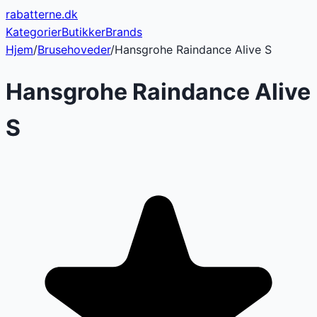
rabatterne
.dk
Kategorier
Butikker
Brands
Hjem
/
Brusehoveder
/
Hansgrohe Raindance Alive S
Hansgrohe Raindance Alive
S