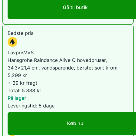
Gå til butik
Bedste pris
LavprisVVS
Hansgrohe Raindance Alive Q hovedbruser,
34,3x21,4 cm, vandsparende, børstet sort krom
5.299
kr
+ 39 kr fragt
Total:
5.338
kr
På lager
Leveringstid:
5 dage
Køb nu