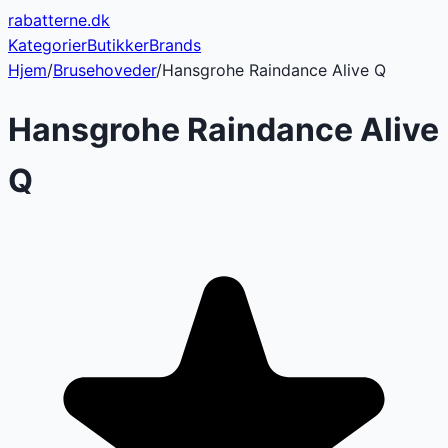
rabatterne
.dk
Kategorier
Butikker
Brands
Hjem
/
Brusehoveder
/
Hansgrohe Raindance Alive Q
Hansgrohe Raindance Alive
Q