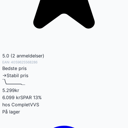
5.0
(
2
anmeldelser
)
EAN:
4059625568286
Bedste pris
→
Stabil pris
5.299
kr
6.099
kr
SPAR
13
%
hos
CompletVVS
På lager