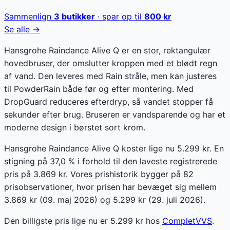
Sammenlign
3
butikker
· spar op til
800
kr
Se alle →
Hansgrohe Raindance Alive Q er en stor, rektangulær
hovedbruser, der omslutter kroppen med et blødt regn
af vand. Den leveres med Rain stråle, men kan justeres
til PowderRain både før og efter montering. Med
DropGuard reduceres efterdryp, så vandet stopper få
sekunder efter brug. Bruseren er vandsparende og har et
moderne design i børstet sort krom.
Hansgrohe Raindance Alive Q koster lige nu 5.299 kr. En
stigning på 37,0 % i forhold til den laveste registrerede
pris på 3.869 kr. Vores prishistorik bygger på 82
prisobservationer, hvor prisen har bevæget sig mellem
3.869 kr (09. maj 2026) og 5.299 kr (29. juli 2026).
Den billigste pris lige nu er
5.299
kr hos
CompletVVS
.